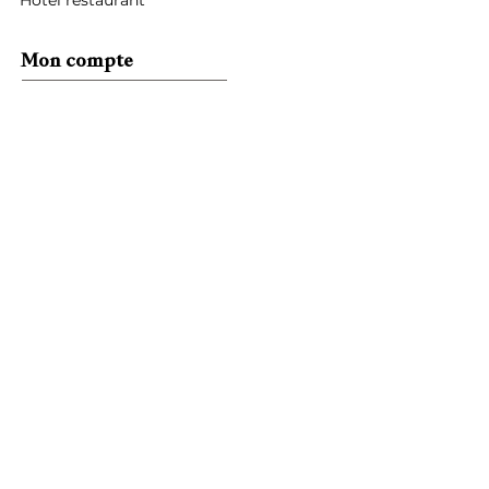
Hôtel restaurant
Mon compte
Mes commandes
Mes informations personnelles
Liste d'envies
Mon panier
Services
Livraison et reprise
Fabrication sur mesure
Garantie 5 ans
Finitions personnalisées
Paiement sécurisé