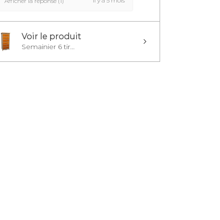
il y a 5 mois
Afficher la réponse (1)
Voir le produit
Semainier 6 tir...