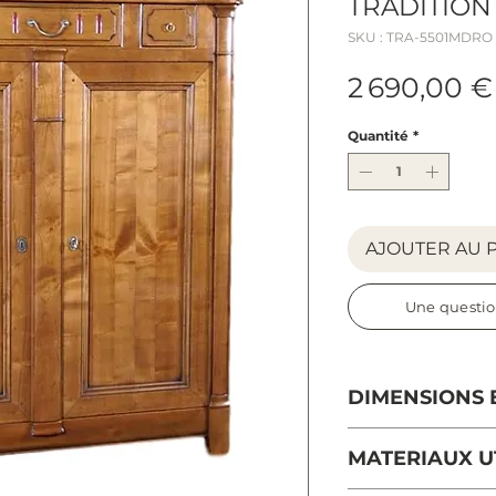
TRADITION - 
SKU : TRA-5501MDRO
2 690,00 €
Quantité
*
AJOUTER AU 
Une questio
DIMENSIONS 
Dimensions hors
MATERIAUX UT
Longueur : 130 
Profondeur: 47 