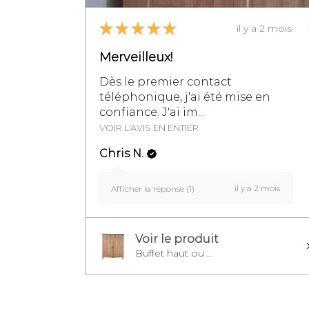
★
★
★
★
★
il y a 2 mois
Merveilleux!
Dès le premier contact
téléphonique, j'ai été mise en
confiance. J'ai im...
VOIR L'AVIS EN ENTIER
Chris N.
il y a 2 mois
Afficher la réponse (1)
Voir le produit
Buffet haut ou ...