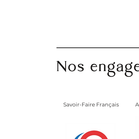
Nos engag
Savoir-Faire Français
A