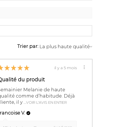
UBLE MONTÉ
destinations, chaque
é chez vous déjà assemblé.
est à prévoir chez vous,
ent de vos étagères.
ockées à l’intérieur en bas
ter qu’elles ne bougent et
Trier par:
dant le transport.
★
★
★
★
★
il y a 5 mois
Qualité du produit
Semainier Melanie de haute
qualité comme d’habitude. Déjà
liente, il y ...
VOIR L'AVIS EN ENTIER
rancoise V.