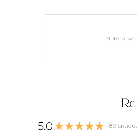
Note moyen
Ret
5.0
★
★
★
★
★
80
critiqu
80