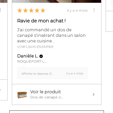
★
★
★
★
★
il y a 4 mois
Ravie de mon achat !
J'ai commandé un dos de
canapé s'insérant dans un salon
avec une cuisine...
VOIR L'AVIS EN ENTIER
Danièle L.
ROQUEFORT LES PINS, FR-PAC
il y a 4 mois
Afficher la réponse (1)
Voir le produit
Dos de canapé o...