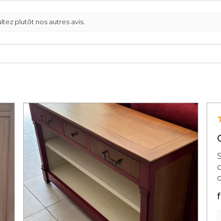
LIVRAISON ME
Pour toutes les 
ltez plutôt nos autres avis.
meuble sera livr
Aucun montage n'
hormis le placem
Celles-ci sont st
du meuble et évi
ne s’abîment pen
c
f