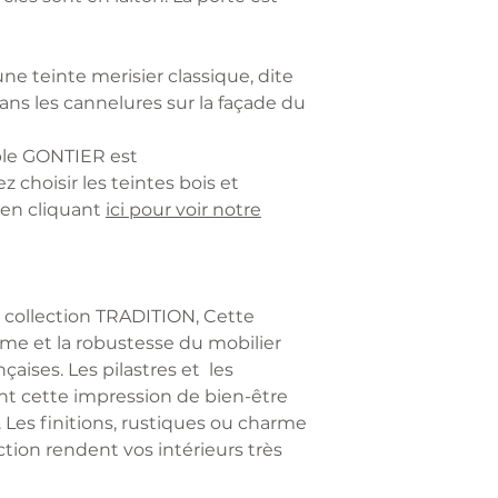
poinçon "G" lors d
et son volume.
des agrafes.
Nous nous charg
Pour une livraison
l'enlèvement.
vérifiez svp vos 
ne teinte merisier classique, dite
d'escalier ou di
ans les cannelures sur la façade du
RETOURS
l'ascenseur et i
Pendant la duré
commande de tout
ble GONTIER est
rétraction
de 14 
livraison et à l'a
 choisir les teintes bois et
réception de vo
indiqué sur notr
 en cliquant
ici pour voir notre
annuler votre c
livraison en Fran
retour sont à la 
Corse, îles et accè
Le rembourseme
Voici une liste 
client aura lieu 
suppléments en ca
la collection TRADITION, Cette
ouvrés avec dédu
Un supplément d
rme et la robustesse du mobilier
et sous réserve 
prévoir si le meu
çaises. Les pilastres et les
dans son état d'o
3 sans ascenseur
nt cette impression de bien-être
MON PETIT MEUB
Pour une livrais
 Les finitions, rustiques ou charme
le retour avec vo
1000m, le supplé
tion rendent vos intérieurs très
problème lors du
Le démontage / 
Contactez-nous a