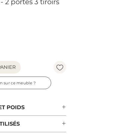
2 portes 3 tiroirs
Prix
PANIER
n sur ce meuble ?
ET POIDS
 tout
ILISÉS
cm
cm