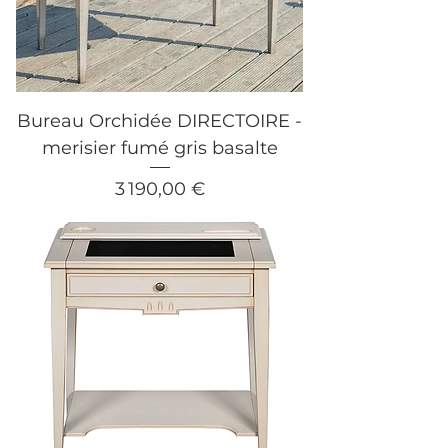
Bureau Orchidée DIRECTOIRE -
merisier fumé gris basalte
Prix
3 190,00 €