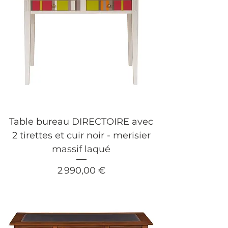
Table bureau DIRECTOIRE avec
2 tirettes et cuir noir - merisier
massif laqué
Prix
2 990,00 €