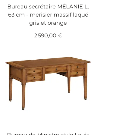
Bureau secrétaire MÉLANIE L.
63 cm - merisier massif laqué
gris et orange
Prix
2 590,00 €