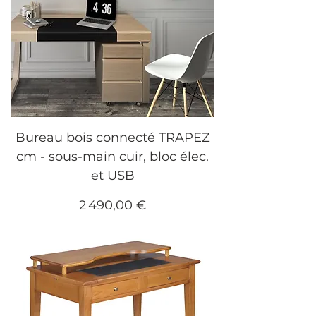
Bureau bois connecté TRAPEZ
cm - sous-main cuir, bloc élec.
et USB
Prix
2 490,00 €