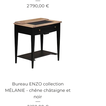
Prix
2 790,00 €
Bureau ENZO collection
MÉLANIE - chêne châtaigne et
noir