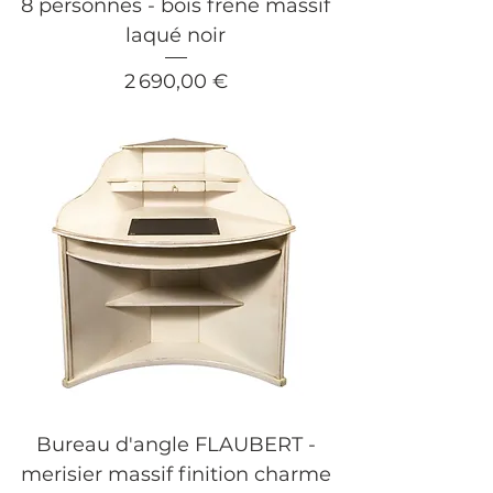
8 personnes - bois frêne massif
laqué noir
Prix
2 690,00 €
Bureau d'angle FLAUBERT -
merisier massif finition charme