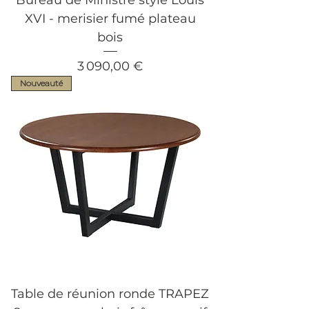
Bureau de Ministre style Louis
XVI - merisier fumé plateau
bois
Prix
3 090,00 €
Nouveauté
Table de réunion ronde TRAPEZ