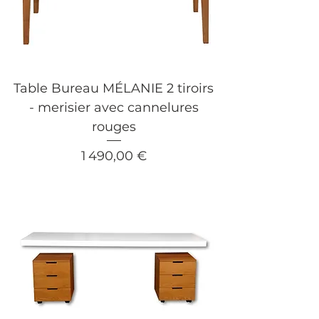
Table Bureau MÉLANIE 2 tiroirs
- merisier avec cannelures
rouges
Prix
1 490,00 €