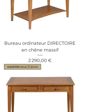
Bureau ordinateur DIRECTOIRE
en chêne massif
Prix
2 290,00 €
expédiée sous 21 jours