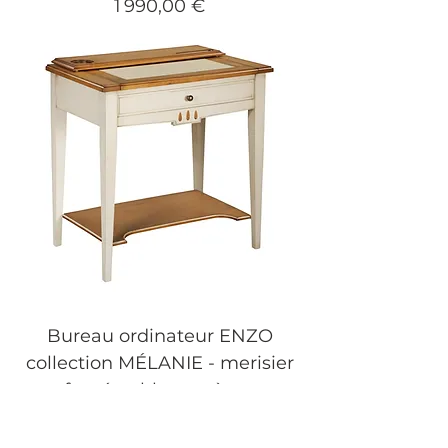
Prix
1 990,00 €
Bureau ordinateur ENZO
collection MÉLANIE - merisier
fumé et blanc-crème
Prix
1 990,00 €