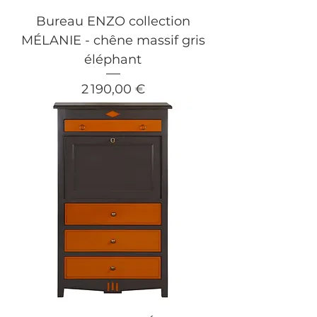
Bureau ENZO collection
MÉLANIE - chêne massif gris
éléphant
Prix
2 190,00 €