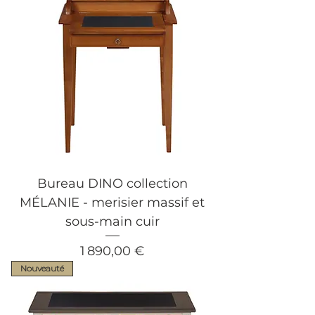
Bureau DINO collection
MÉLANIE - merisier massif et
sous-main cuir
Prix
1 890,00 €
Nouveauté