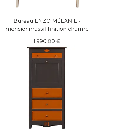
Bureau ENZO MÉLANIE -
merisier massif finition charme
Prix
1 990,00 €