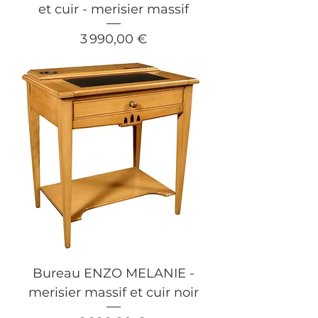
et cuir - merisier massif
Prix
3 990,00 €
Bureau ENZO MELANIE -
merisier massif et cuir noir