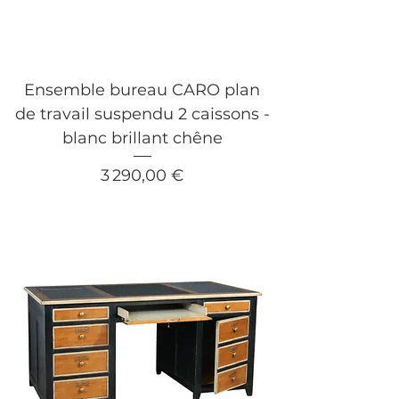
Ensemble bureau CARO plan
de travail suspendu 2 caissons -
blanc brillant chêne
Prix
3 290,00 €