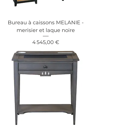
Bureau à caissons MELANIE -
merisier et laque noire
Prix
4 545,00 €