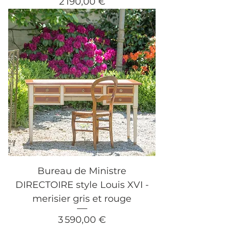
Prix
2 190,00 €
Bureau de Ministre
DIRECTOIRE style Louis XVI -
merisier gris et rouge
Prix
3 590,00 €