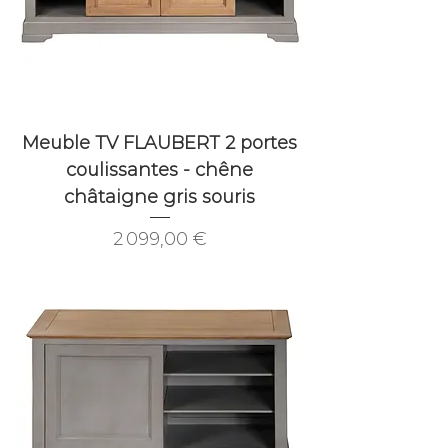
Meuble TV FLAUBERT 2 portes
coulissantes - chêne
châtaigne gris souris
Prix
2 099,00 €