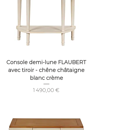
Console demi-lune FLAUBERT
avec tiroir - chêne châtaigne
blanc crème
Prix
1 490,00 €