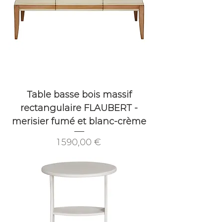
Table basse bois massif
rectangulaire FLAUBERT -
merisier fumé et blanc-crème
Prix
1 590,00 €