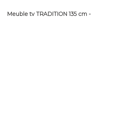
Meuble tv TRADITION 135 cm -
merisier massif charme blanc-
crème
Prix
2 090,00 €