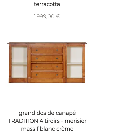
terracotta
Prix
1 999,00 €
grand dos de canapé
TRADITION 4 tiroirs - merisier
massif blanc crème