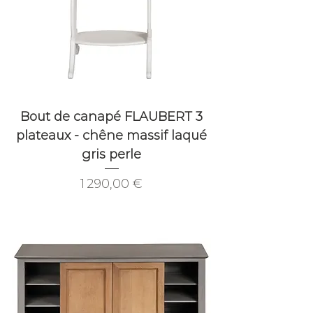
Bout de canapé FLAUBERT 3
plateaux - chêne massif laqué
gris perle
Prix
1 290,00 €