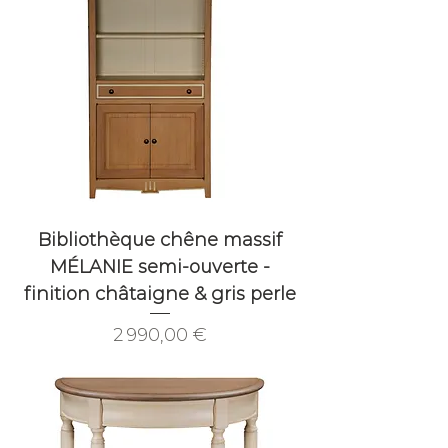
Bibliothèque chêne massif
MÉLANIE semi-ouverte -
finition châtaigne & gris perle
Prix
2 990,00 €