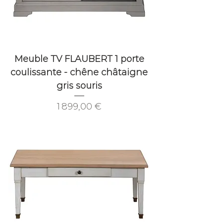
Meuble TV FLAUBERT 1 porte
coulissante - chêne châtaigne
gris souris
Prix
1 899,00 €