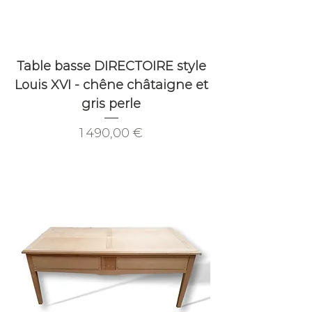
Table basse DIRECTOIRE style
Louis XVI - chêne châtaigne et
gris perle
Prix
1 490,00 €