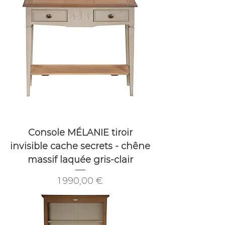
Console MÉLANIE tiroir
invisible cache secrets - chêne
massif laquée gris-clair
Prix
1 990,00 €