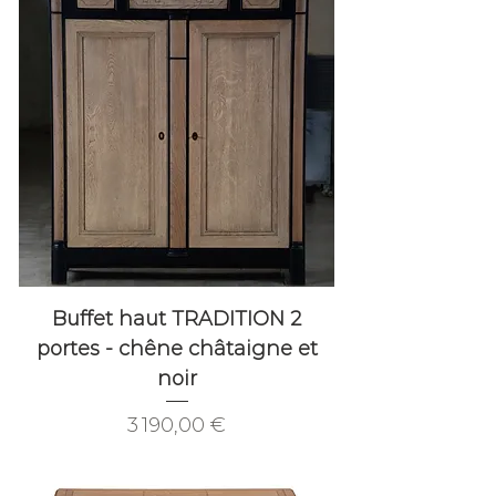
Buffet haut TRADITION 2
portes - chêne châtaigne et
noir
Prix
3 190,00 €