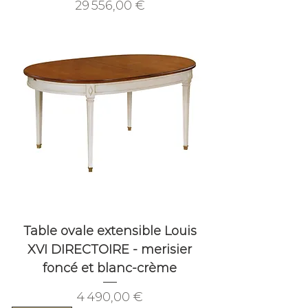
Prix
29 556,00 €
Table ovale extensible Louis
XVI DIRECTOIRE - merisier
foncé et blanc-crème
Prix
4 490,00 €