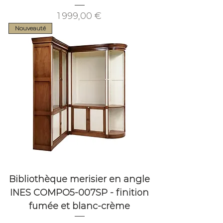
Prix
1 999,00 €
Nouveauté
Bibliothèque merisier en angle
INES COMPO5-007SP - finition
fumée et blanc-crème