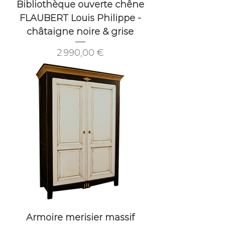
Bibliothèque ouverte chêne
FLAUBERT Louis Philippe -
châtaigne noire & grise
Prix
2 990,00 €
Armoire merisier massif