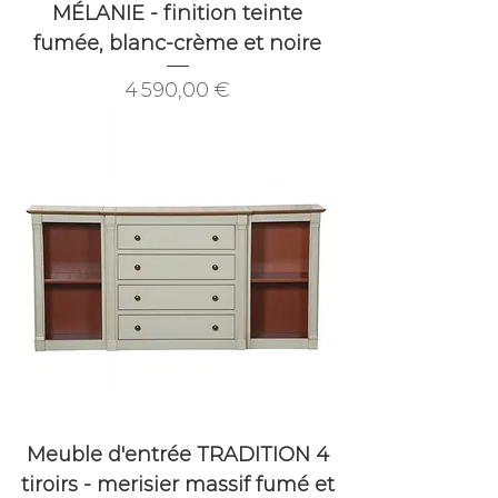
MÉLANIE - finition teinte
fumée, blanc-crème et noire
Prix
4 590,00 €
Meuble d'entrée TRADITION 4
tiroirs - merisier massif fumé et