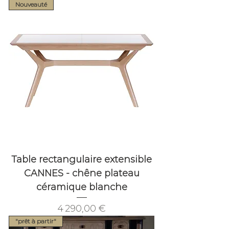
Nouveauté
Table rectangulaire extensible
CANNES - chêne plateau
céramique blanche
Prix
4 290,00 €
"prêt à partir"