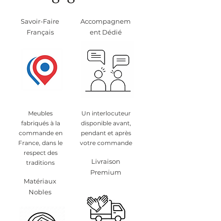
retours de meubles, se reporter à
la section des Conditions
Savoir-Faire
Accompagnem
Générales de Vente,
Français
ent Dédié
particulièrement au §8.
Meubles
Un interlocuteur
fabriqués à la
disponible avant,
commande en
pendant et après
France, dans le
votre commande
respect des
Livraison
traditions
Premium
Matériaux
Nobles