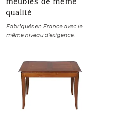
meubles de même
qualité
​Fabriqués en France avec le
même niveau d'exigence.
Table carrée extensible
Table basse carrée 
TRADITION 120 cm -
tiroir FLAUBERT 