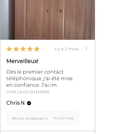
retours de meubles, se reporter à
la section des Conditions
Générales de Vente,
particulièrement au §8.
★
★
★
★
★
il y a 2 mois
Merveilleux!
Dès le premier contact
téléphonique, j'ai été mise
en confiance. J'ai im...
VOIR L'AVIS EN ENTIER
Chris N.
il y a 2 mois
Afficher la réponse (1)