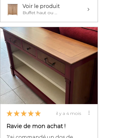
Voir le produit
Buffet haut ou ...
★
★
★
★
★
il y a 4 mois
Ravie de mon achat !
J'ai commandé un dos de