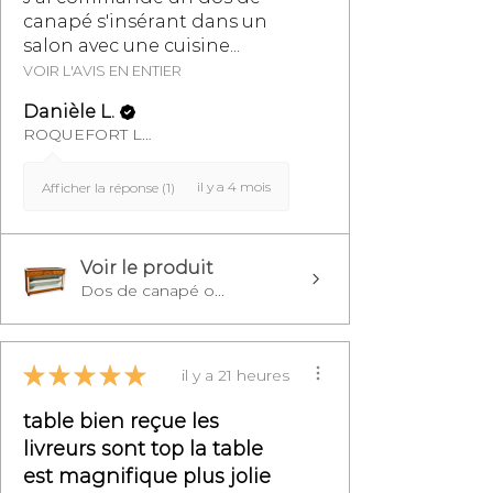
canapé s'insérant dans un
salon avec une cuisine...
VOIR L'AVIS EN ENTIER
Danièle L.
ROQUEFORT LES PINS, FR-PAC
il y a 4 mois
Afficher la réponse (1)
Voir le produit
Dos de canapé o...
★
★
★
★
★
il y a 21 heures
table bien reçue les
livreurs sont top la table
est magnifique plus jolie