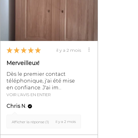
Générales de Vente,
particulièrement au §8.
★
★
★
★
★
il y a 2 mois
Merveilleux!
Dès le premier contact
téléphonique, j'ai été mise
en confiance. J'ai im...
VOIR L'AVIS EN ENTIER
Chris N.
il y a 2 mois
Afficher la réponse (1)