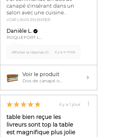
canapé s'insérant dans un
salon avec une cuisine...
VOIR L'AVIS EN ENTIER
Danièle L.
ROQUEFORT LES PINS, FR-PAC
il y a 4 mois
Afficher la réponse (1)
Voir le produit
Dos de canapé o...
★
★
★
★
★
il y a 1 jour
table bien reçue les
livreurs sont top la table
est magnifique plus jolie