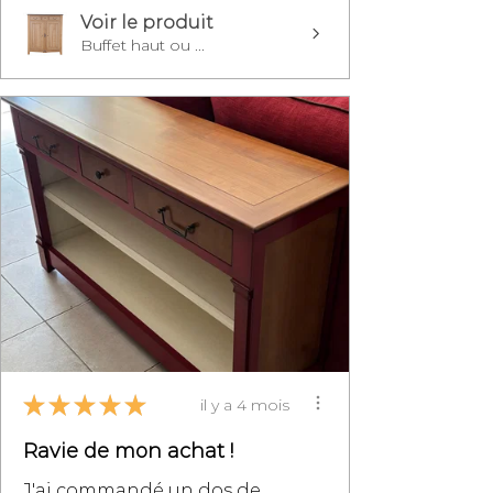
Voir le produit
Buffet haut ou ...
★
★
★
★
★
il y a 4 mois
Ravie de mon achat !
J'ai commandé un dos de