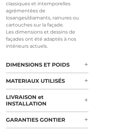
classiques et intemporelles
agrémentées de
losanges/diamants, rainures ou
cartouches sur la façade.
Les dimensions et dessins de
façades ont été adaptés à nos
intérieurs actuels.
DIMENSIONS ET POIDS
Longueur : 180 cm
MATERIAUX UTILISÉS
Profondeur: 55 cm
Hauteur: 97 cm
Merisier massif de France
LIVRAISON et
Poids: 75 kg
provenant de forêts gérées
INSTALLATION
durablement et certifiées PEFC.
plateau en placage merisier alaisé
Le délai moyen d'expédition pour
GARANTIES GONTIER
massif.
ce meuble est de 5 semaines.
La livraison et l'installation sont
Une garantie de 5 ans est valable