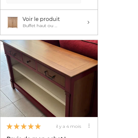
Voir le produit
Buffet haut ou ...
★
★
★
★
★
il y a 4 mois