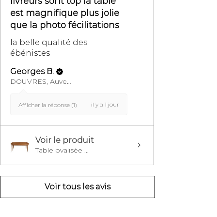
livreurs sont top la table
est magnifique plus jolie
que la photo fécilitations
la belle qualité des
ébénistes
Georges B.
DOUVRES, Auvergne-Rhône-Alpes
il y a 1 jour
Afficher la réponse (1)
Voir le produit
Table ovalisée ...
Voir tous les avis