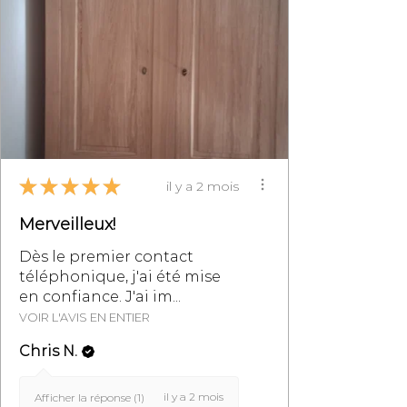
ou par mail à
info@monpetitmeublefrancais.co
m.
​Pour plus d'informations sur les
retours de meubles, se reporter à
la section des Conditions
Générales de Vente,
particulièrement au §8.
★
★
★
★
★
il y a 2 mois
Merveilleux!
Dès le premier contact
téléphonique, j'ai été mise
en confiance. J'ai im...
VOIR L'AVIS EN ENTIER
Chris N.
il y a 2 mois
Afficher la réponse (1)