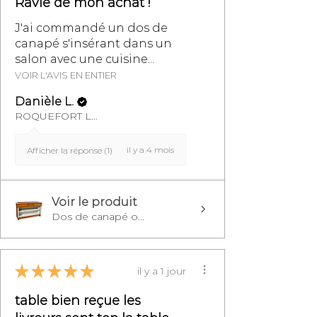
Ravie de mon achat !
J'ai commandé un dos de
canapé s'insérant dans un
salon avec une cuisine...
VOIR L'AVIS EN ENTIER
Danièle L.
ROQUEFORT LES PINS, FR-PAC
il y a 4 mois
Afficher la réponse (1)
Voir le produit
Dos de canapé o...
★
★
★
★
★
il y a 1 jour
table bien reçue les