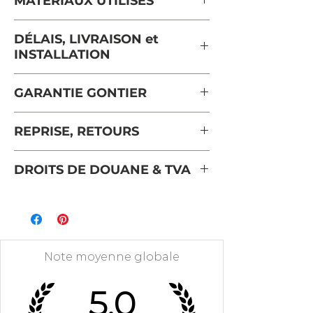
MATERIAUX UTILISÉS
Profondeur: 98 cm
Hauteur : 76 cm
Frêne massif de France provenant
DÉLAIS, LIVRAISON et
N'hésitez pas à
nous contacter
de forêts gérées durablement et
INSTALLATION
pour d'autres dimensions, nous
certifiées PEFC pour les pieds et
faisons du
sur-mesure
.
une partie du plateau.
Le délai d'expédition pour ce
Poids : 79 kg
GARANTIE GONTIER
Placage frêne pour le reste du
bureau est de 3 semaines.
bureau
La livraison et l’installation sont
Tous les meubles GONTIER sont
REPRISE, RETOURS
comprises dans le prix, hors Corse,
garantis 5 ans.
Chaque meuble
île et accès difficiles. Le bureau
GONTIER est authentifié par un
REPRISE
vous sera livré sur rendez-vous,
DROITS DE DOUANE & TVA
poinçon « G » gravé dans le bois au
Dans le cadre de la loi AGEC, vous
dans la pièce de votre choix, par
moment de sa finition.
pouvez faire effectuer une reprise
Pour la France et les pays de
un transporteur spécialiste du
"1 pour 1" de votre ancien meuble
l'Union Européenne, la TVA est
meuble en bois massif. Le meuble
gratuitement.
incluse dans le prix affiché et il n'y
est livré monté.
La nature et les caractéristiques
a pas de droits de douane.
Pour une livraison facilitée, merci
Note moyenne globale
(poids, dimensions ) doivent être
Pour les pays hors Union
de vérifier vos passages de portes
similaires.
Européenne, la TVA locale et les
et largeurs d’escalier, et les
5.0
Le meuble à reprendre doit être
droits de douane ne sont pas
dimensions intérieures de
enlevé à l'endroit de la livraison du