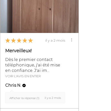
Générales de Vente,
particulièrement au §8.
★
★
★
★
★
il y a 2 mois
Merveilleux!
Dès le premier contact
téléphonique, j'ai été mise
en confiance. J'ai im...
VOIR L'AVIS EN ENTIER
Chris N.
il y a 2 mois
Afficher la réponse (1)