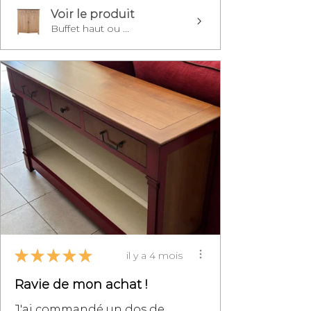
Voir le produit
Buffet haut ou ...
★
★
★
★
★
il y a 4 mois
Ravie de mon achat !
J'ai commandé un dos de