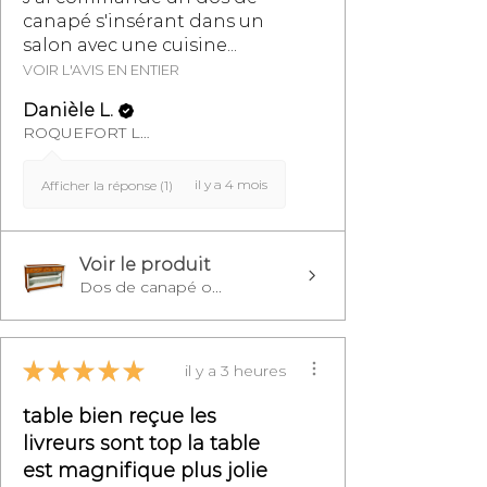
canapé s'insérant dans un
salon avec une cuisine...
VOIR L'AVIS EN ENTIER
Danièle L.
ROQUEFORT LES PINS, FR-PAC
il y a 4 mois
Afficher la réponse (1)
Voir le produit
Dos de canapé o...
★
★
★
★
★
il y a 3 heures
table bien reçue les
livreurs sont top la table
est magnifique plus jolie