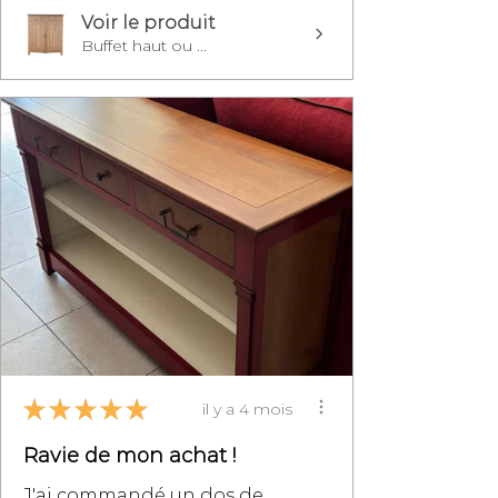
Voir le produit
Buffet haut ou ...
★
★
★
★
★
il y a 4 mois
Ravie de mon achat !
J'ai commandé un dos de