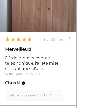
retours de meubles, se reporter à
la section des Conditions
Générales de Vente,
particulièrement au §8.
★
★
★
★
★
il y a 2 mois
Merveilleux!
Dès le premier contact
téléphonique, j'ai été mise
en confiance. J'ai im...
VOIR L'AVIS EN ENTIER
Chris N.
il y a 2 mois
Afficher la réponse (1)