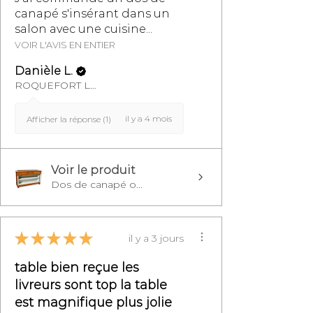
canapé s'insérant dans un
salon avec une cuisine...
VOIR L'AVIS EN ENTIER
Danièle L.
ROQUEFORT LES PINS, FR-PAC
il y a 4 mois
Afficher la réponse (1)
Voir le produit
Dos de canapé o...
★
★
★
★
★
il y a 3 jours
table bien reçue les
livreurs sont top la table
est magnifique plus jolie