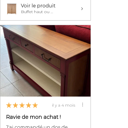
Voir le produit
Buffet haut ou ...
★
★
★
★
★
il y a 4 mois
Ravie de mon achat !
J'ai commandé un dos de