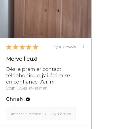
retours de meubles, se reporter à
la section des Conditions
Générales de Vente,
particulièrement au §8.
★
★
★
★
★
il y a 2 mois
Merveilleux!
Dès le premier contact
téléphonique, j'ai été mise
en confiance. J'ai im...
VOIR L'AVIS EN ENTIER
Chris N.
il y a 2 mois
Afficher la réponse (1)