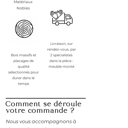
Matériaux
Nobles
Livraison, sur
rendez-vous, par
Bois massifs et
2 spécialistes
placages de
dans la pièce -
qualité
meuble monté
sélectionnés pour
durer dans le
temps
Comment se déroule
votre commande ?
​Nous vous accompagnons à