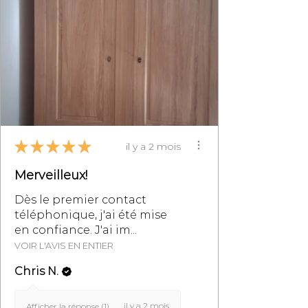
Contactez-nous au 07 83 03 67 15
ou par mail à
info@monpetitmeublefrancais.co
m.
​Pour plus d'informations sur les
retours de meubles, se reporter à
la section des Conditions
Générales de Vente,
particulièrement au §8.
★
★
★
★
★
il y a 2 mois
Merveilleux!
Dès le premier contact
téléphonique, j'ai été mise
en confiance. J'ai im...
VOIR L'AVIS EN ENTIER
Chris N.
il y a 2 mois
Afficher la réponse (1)