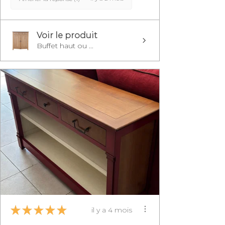
Voir le produit
Buffet haut ou ...
★
★
★
★
★
il y a 4 mois