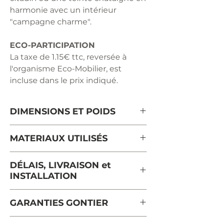
harmonie avec un intérieur
"campagne charme".
ECO-PARTICIPATION
La taxe de 1.15€ ttc, reversée à
l'organisme Eco-Mobilier, est
incluse dans le prix indiqué.
DIMENSIONS ET POIDS
Longueur : 120 cm
MATERIAUX UTILISÉS
Profondeur: 35 cm
Hauteur : 83.5 cm
chêne massif provenant des forêts
DÉLAIS, LIVRAISON et
Poids: 19 kg
françaises gérées durablement et
INSTALLATION
certifiées PEFC.
placage chêne sur le plateau.
Le délai moyen d'expédition pour
GARANTIES GONTIER
poignées en fer et bouton central
ce meuble est de 5 semaines.
en laiton laqué noir
La livraison et l'installation sont