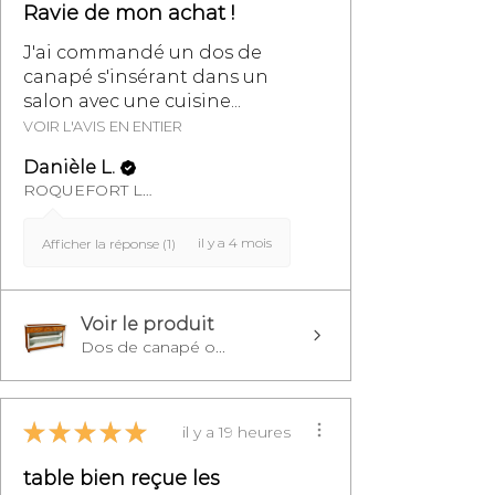
Ravie de mon achat !
J'ai commandé un dos de
canapé s'insérant dans un
salon avec une cuisine...
VOIR L'AVIS EN ENTIER
Danièle L.
ROQUEFORT LES PINS, FR-PAC
il y a 4 mois
Afficher la réponse (1)
Voir le produit
Dos de canapé o...
★
★
★
★
★
il y a 19 heures
table bien reçue les