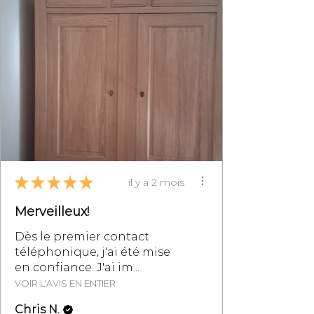
pour éviter tout problème lors du
transport.
Contactez-nous au 07 83 03 67 15
ou par mail à
info@monpetitmeublefrancais.co
m.
​Pour plus d'informations sur les
retours de meubles, se reporter à
la section des Conditions
Générales de Vente,
particulièrement au §8.
★
★
★
★
★
il y a 2 mois
Merveilleux!
Dès le premier contact
téléphonique, j'ai été mise
en confiance. J'ai im...
VOIR L'AVIS EN ENTIER
Chris N.