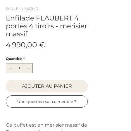
SKU : FLA-5103MD
Enfilade FLAUBERT 4
portes 4 tiroirs - merisier
massif
Prix
4 990,00 €
Quantité
*
AJOUTER AU PANIER
Une question sur ce meuble ?
Ce buffet est en merisier massif de