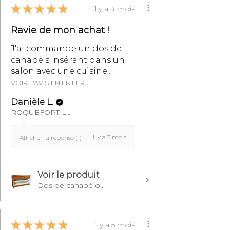
★
★
★
★
★
il y a 4 mois
Ravie de mon achat !
J'ai commandé un dos de
canapé s'insérant dans un
salon avec une cuisine...
VOIR L'AVIS EN ENTIER
Danièle L.
ROQUEFORT LES PINS, FR-PAC
il y a 3 mois
Afficher la réponse (1)
Voir le produit
Dos de canapé o...
★
★
★
★
★
il y a 5 mois