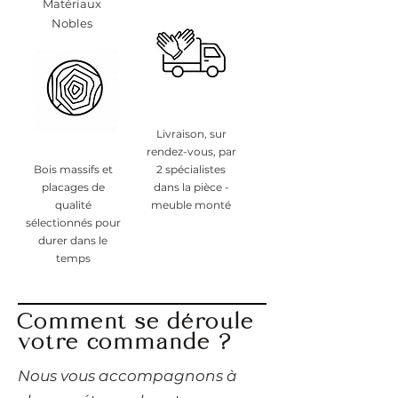
Matériaux
Nobles
Livraison, sur
rendez-vous, par
Bois massifs et
2 spécialistes
placages de
dans la pièce -
qualité
meuble monté
sélectionnés pour
durer dans le
temps
Comment se déroule
votre commande ?
​Nous vous accompagnons à