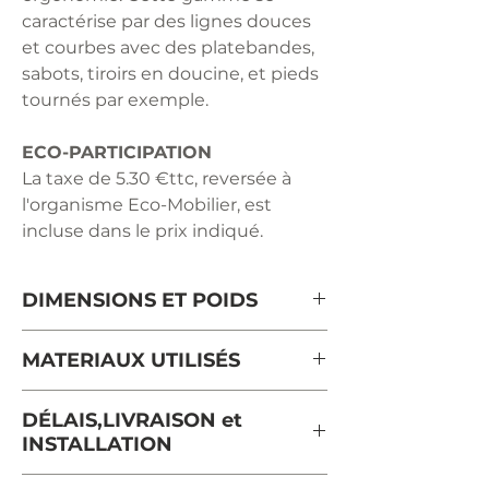
caractérise par des lignes douces
et courbes avec des platebandes,
sabots, tiroirs en doucine, et pieds
tournés par exemple.
ECO-PARTICIPATION
La taxe de 5.30 €ttc, reversée à
l'organisme Eco-Mobilier, est
incluse dans le prix indiqué.
DIMENSIONS ET POIDS
Longueur : 232 cm
MATERIAUX UTILISÉS
Profondeur: 55 cm
Hauteur : 103 cm
merisier massif de France certifié
DÉLAIS,LIVRAISON et
Poids: 125 kg
PEFC
INSTALLATION
Le délai moyen d'expédition pour