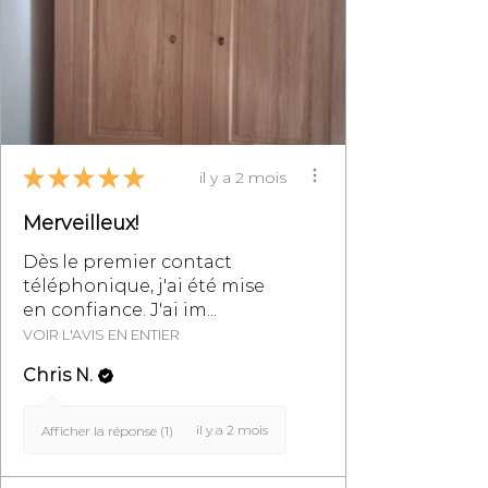
Générales de Vente,
particulièrement au §8.
★
★
★
★
★
il y a 2 mois
Merveilleux!
Dès le premier contact
téléphonique, j'ai été mise
en confiance. J'ai im...
VOIR L'AVIS EN ENTIER
Chris N.
il y a 2 mois
Afficher la réponse (1)