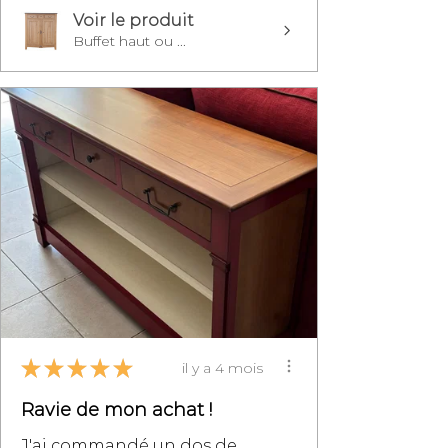
Voir le produit
Buffet haut ou ...
★
★
★
★
★
il y a 4 mois
Ravie de mon achat !
J'ai commandé un dos de