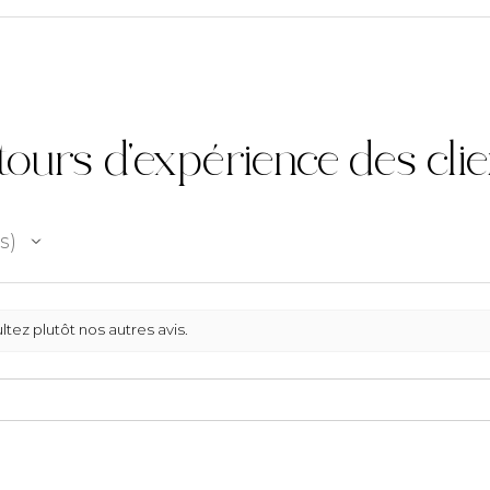
Contactez-nous a
mail à info@mon
​Pour plus d'info
meubles, se repo
Conditions Géné
ours d'expérience des cli
particulièrement
s
ltez plutôt nos autres avis.