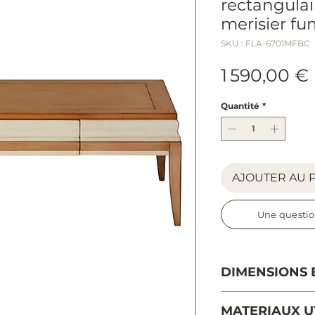
rectangula
merisier f
SKU : FLA-6701MFBC
1 590,00 €
Quantité
*
AJOUTER AU 
Une questio
DIMENSIONS 
Longueur : 121 c
MATERIAUX UT