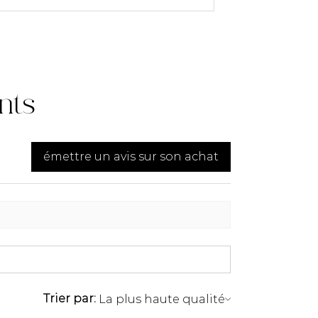
u 07 83 03 67 15 ou par
petitmeublefrancais.com.
rmations sur les retours de
rter à la section des
rales de Vente,
ents
 au §8.
émettre un avis sur son achat
Trier par: