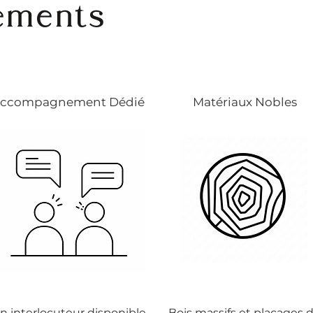
ements
ccompagnement Dédié
Matériaux Nobles
n interlocuteur disponible
Bois massifs et placages 