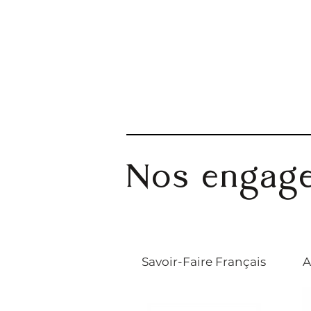
Nos engag
Savoir-Faire Français
A