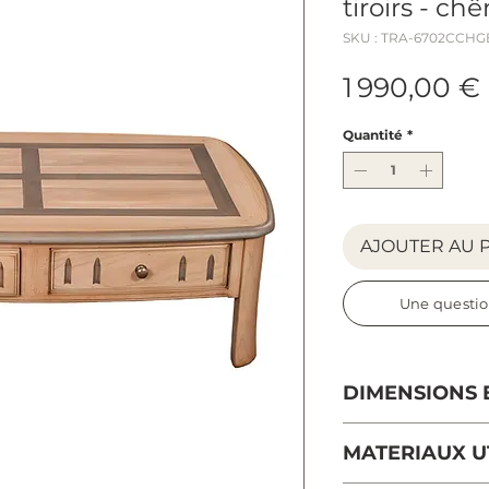
tiroirs - c
SKU : TRA-6702CCHG
1 990,00 €
Quantité
*
AJOUTER AU 
Une questio
DIMENSIONS 
Longueur : 130 
MATERIAUX UT
Profondeur: 80 
Hauteur : 41 cm