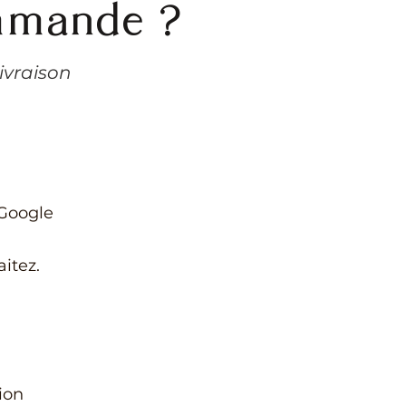
mmande ?
ivraison
 Google
itez.
ion