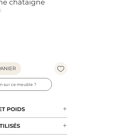
hêne châtaigne
E
Prix
PANIER
n sur ce meuble ?
ET POIDS
cm
ILISÉS
cm