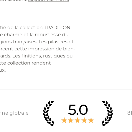
Nous nous charg
l'enlèvement.
RETOURS
rtie de la collection TRADITION,
Pendant la duré
le charme et la robustesse du
rétraction
de 14 
ions françaises. Les pilastres et
réception de vo
orcent cette impression de bien-
annuler votre c
rds. Les finitions, rustiques ou
retour sont à la 
te collection rendent
Le rembourseme
ux.
client aura lieu 
ouvrés avec dédu
et sous réserve 
dans son état d'o
MON PETIT MEUB
5.0
le retour avec vo
ne globale
8
problème lors du
★
★
★
★
★
Contactez-nous a
mail à info@mon