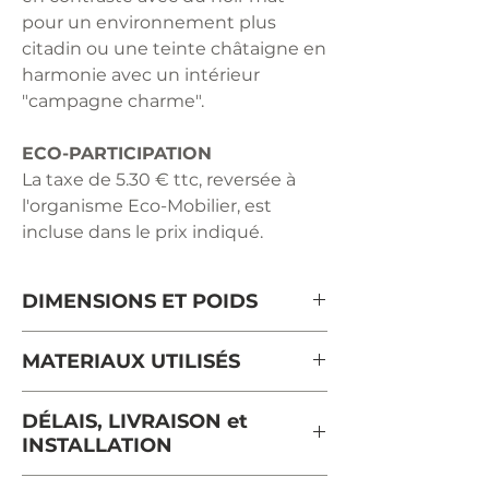
pour un environnement plus
citadin ou une teinte châtaigne en
harmonie avec un intérieur
"campagne charme".
ECO-PARTICIPATION
La taxe de 5.30 € ttc, reversée à
l'organisme Eco-Mobilier, est
incluse dans le prix indiqué.
DIMENSIONS ET POIDS
Longueur : 180 cm repliée - 230 cm
MATERIAUX UTILISÉS
avec 1 rallonge dépliée - 280 cm
avec 2 rallonges dépliées
chêne massif de France certifié
DÉLAIS, LIVRAISON et
Profondeur: 100 cm
PEFC
INSTALLATION
Hauteur : 77 cm
placage chêne de France pour les
Poids: 90 kg
2 rallonges
Le délai moyen d'expédition pour