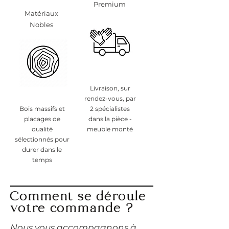
Premium
Matériaux
Nobles
Livraison, sur
rendez-vous, par
Bois massifs et
2 spécialistes
placages de
dans la pièce -
qualité
meuble monté
sélectionnés pour
durer dans le
temps
Comment se déroule
votre commande ?
​Nous vous accompagnons à