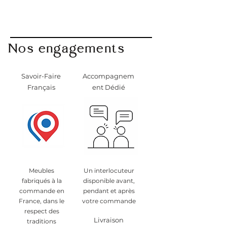
pour éviter tout problème lors du
transport.
Contactez-nous au 07 83 03 67 15
ou par mail à
Nos engagements
info@monpetitmeublefrancais.co
m.
​Pour plus d'informations sur les
Savoir-Faire
Accompagnem
retours de meubles, se reporter à
Français
ent Dédié
la section des Conditions
Générales de Vente,
particulièrement au §8.
Meubles
Un interlocuteur
fabriqués à la
disponible avant,
commande en
pendant et après
France, dans le
votre commande
respect des
Livraison
traditions