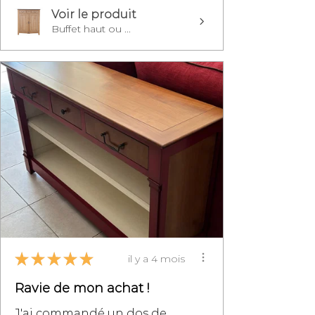
Voir le produit
Buffet haut ou ...
★
★
★
★
★
il y a 4 mois
Ravie de mon achat !
J'ai commandé un dos de