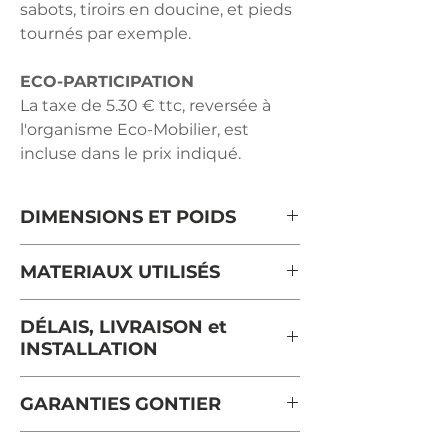
sabots, tiroirs en doucine, et pieds
tournés par exemple.
ECO-PARTICIPATION
La taxe de 5.30 € ttc, reversée à
l'organisme Eco-Mobilier, est
incluse dans le prix indiqué.
DIMENSIONS ET POIDS
Diamètre : 113 cm
MATERIAUX UTILISÉS
Hauteur : 77 cm - sous ceinture 63
cm
Merisier massif de France
DÉLAIS, LIVRAISON et
Poids: 61 kg
provenant de forêts certifiées
INSTALLATION
PEFC
La livraison et l'installation sont
GARANTIES GONTIER
réalisées
dans la pièce, sur
rendez-vous, avec 2 livreurs si
Une garantie de 5 ans est valable