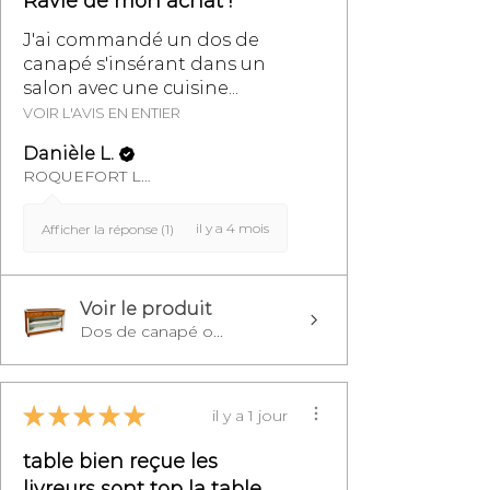
Ravie de mon achat !
J'ai commandé un dos de
canapé s'insérant dans un
salon avec une cuisine...
VOIR L'AVIS EN ENTIER
Danièle L.
ROQUEFORT LES PINS, FR-PAC
il y a 4 mois
Afficher la réponse (1)
Voir le produit
Dos de canapé o...
★
★
★
★
★
il y a 1 jour
table bien reçue les
livreurs sont top la table