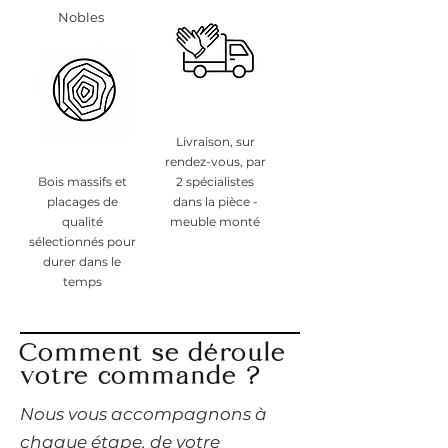
Nobles
Livraison, sur
rendez-vous, par
Bois massifs et
2 spécialistes
placages de
dans la pièce -
qualité
meuble monté
sélectionnés pour
durer dans le
temps
Comment se déroule
votre commande ?
​Nous vous accompagnons à
chaque étape, de votre