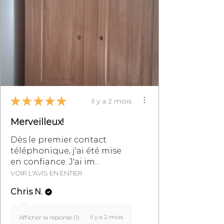
ou par mail à
info@monpetitmeublefrancais.co
m.
​Pour plus d'informations sur les
retours de meubles, se reporter à
la section des Conditions
Générales de Vente,
particulièrement au §8.
★
★
★
★
★
il y a 2 mois
Merveilleux!
Dès le premier contact
téléphonique, j'ai été mise
en confiance. J'ai im...
VOIR L'AVIS EN ENTIER
Chris N.
il y a 2 mois
Afficher la réponse (1)