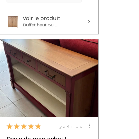
Voir le produit
Buffet haut ou ...
★
★
★
★
★
il y a 4 mois