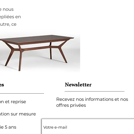
ue nous
epliées en
autre, ce
.
es
Newsletter
Recevez nos informations et nos
on et reprise
offres privées
ation sur mesure
ie 5 ans
Votre e-mail