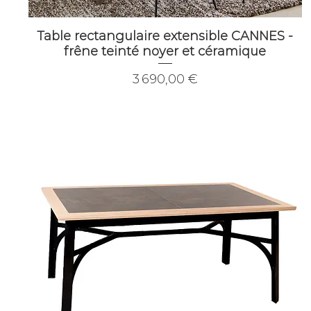
Table rectangulaire extensible CANNES -
frêne teinté noyer et céramique
Prix
3 690,00 €