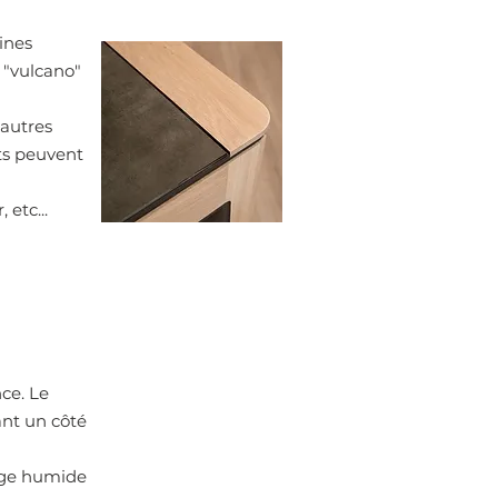
ines
 "vulcano"
'autres
ets peuvent
etc...
ce. Le
ant un côté
onge humide