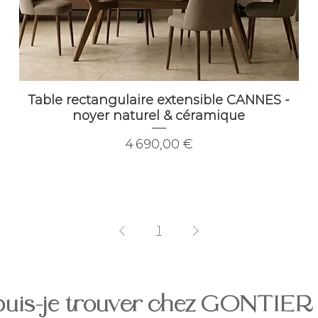
Table rectangulaire extensible CANNES -
noyer naturel & céramique
Prix
4 690,00 €
1
 puis-je trouver chez GONTIER