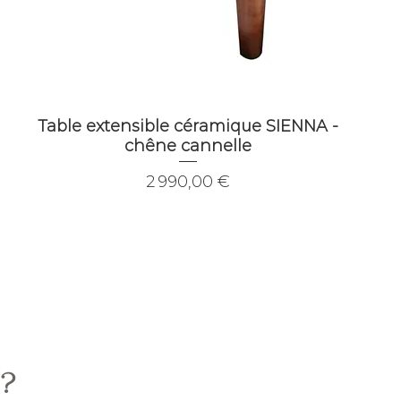
Table extensible céramique SIENNA -
chêne cannelle
Prix
2 990,00 €
 ?