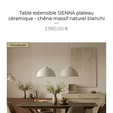
Table extensible SIENNA plateau
céramique - chêne massif naturel blanchi
Prix
2 990,00 €
Nouveauté