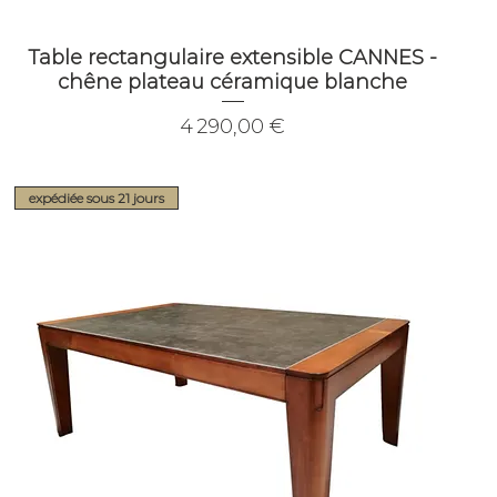
Table rectangulaire extensible CANNES -
chêne plateau céramique blanche
Prix
4 290,00 €
expédiée sous 21 jours