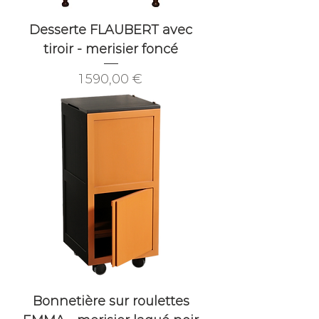
Desserte FLAUBERT avec
tiroir - merisier foncé
Prix
1 590,00 €
Bonnetière sur roulettes