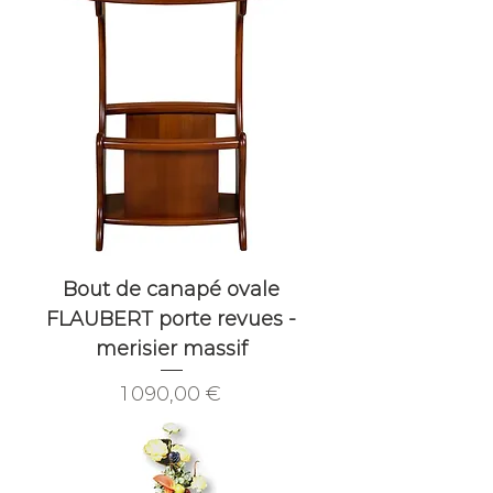
Bout de canapé ovale
FLAUBERT porte revues -
merisier massif
Prix
1 090,00 €