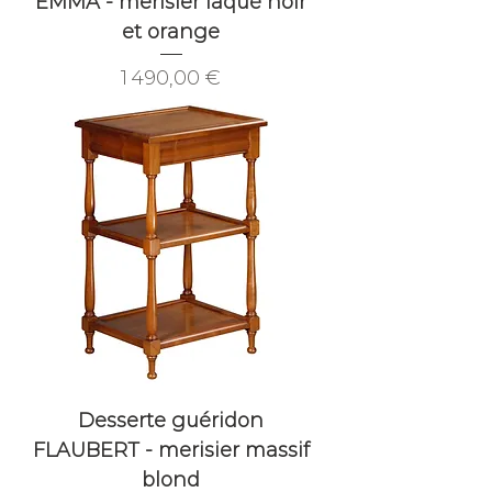
EMMA - merisier laqué noir
et orange
Prix
1 490,00 €
Desserte guéridon
FLAUBERT - merisier massif
blond