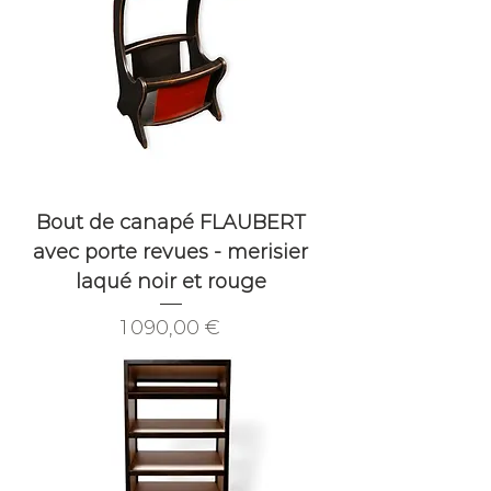
Bout de canapé FLAUBERT
avec porte revues - merisier
laqué noir et rouge
Prix
1 090,00 €