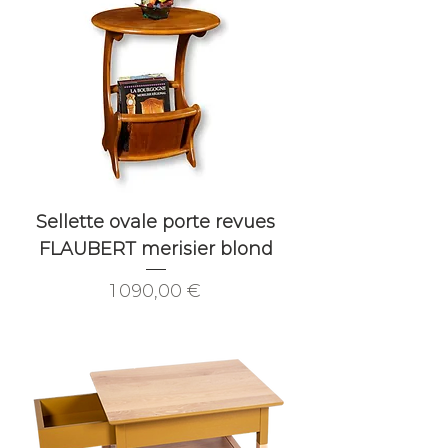
Sellette ovale porte revues
FLAUBERT merisier blond
Prix
1 090,00 €