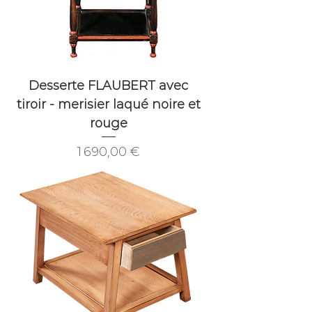
Desserte FLAUBERT avec
tiroir - merisier laqué noire et
rouge
Prix
1 690,00 €