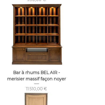
Bar à rhums BEL AIR -
merisier massif façon noyer
Prix
11 510,00 €