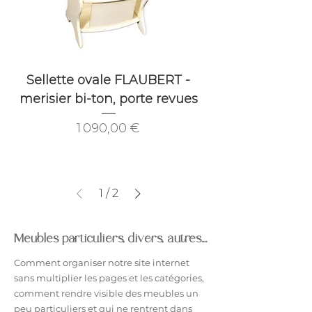
Sellette ovale FLAUBERT -
merisier bi-ton, porte revues
Prix
1 090,00 €
1
/
2
Meubles particuliers, divers, autres....
Comment organiser notre site internet
sans multiplier les pages et les catégories,
comment rendre visible des meubles un
peu particuliers et qui ne rentrent dans