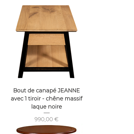
Bout de canapé JEANNE
avec 1 tiroir - chêne massif
laque noire
Prix
990,00 €