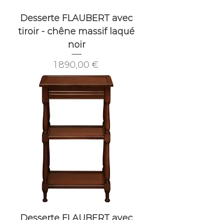
Desserte FLAUBERT avec
tiroir - chêne massif laqué
noir
Prix
1 890,00 €
Desserte FLAUBERT avec