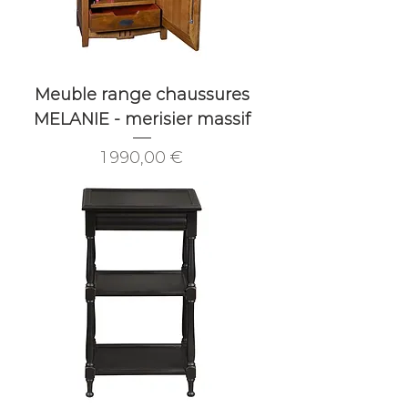
Meuble range chaussures
MELANIE - merisier massif
Prix
1 990,00 €