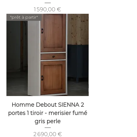
Prix
1 590,00 €
"prêt à partir"
Homme Debout SIENNA 2
portes 1 tiroir - merisier fumé
gris perle
Prix
2 690,00 €