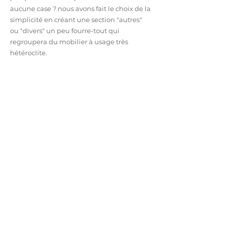
aucune case ? nous avons fait le choix de la
simplicité en créant une section "autres"
ou "divers" un peu fourre-tout qui
regroupera du mobilier à usage très
hétéroclite.
Vous y trouverez des meubles "spéciaux"
ou presque normaux dans des styles
classique ou contemporain. Si vous avez
un projet de meuble "autre" en sur-
mesure ,
contactez-nous
pour partager
votre projet et lui donner vie.
Si vous êtes intéressé(e) par un de ces
meubles, nous les avons déjà fait au moins
1 fois ..nous saurons donc les refaire pour
vous.
Qu'est ce qui caractérise
ces "autres" meubles ?