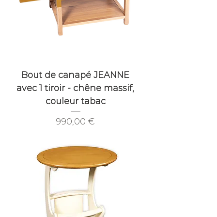
Bout de canapé JEANNE
avec 1 tiroir - chêne massif,
couleur tabac
Prix
990,00 €