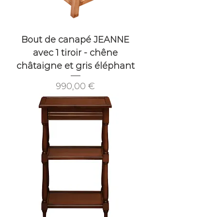
Bout de canapé JEANNE
avec 1 tiroir - chêne
châtaigne et gris éléphant
Prix
990,00 €