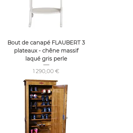
Bout de canapé FLAUBERT 3
plateaux - chêne massif
laqué gris perle
Prix
1 290,00 €