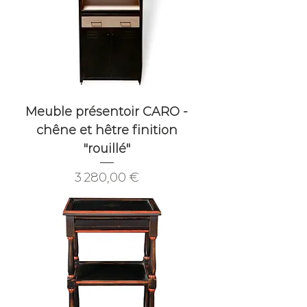
Meuble présentoir CARO -
chêne et hêtre finition
"rouillé"
Prix
3 280,00 €