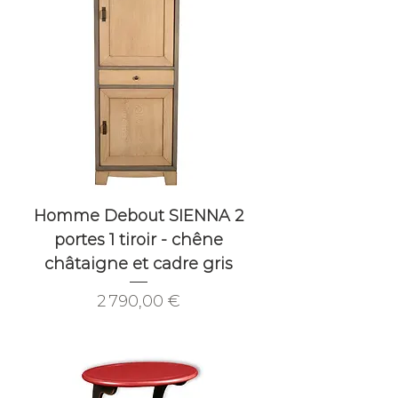
Homme Debout SIENNA 2
portes 1 tiroir - chêne
châtaigne et cadre gris
Prix
2 790,00 €