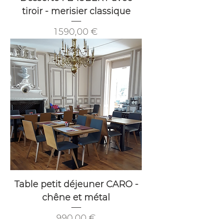
tiroir - merisier classique
Prix
1 590,00 €
Table petit déjeuner CARO -
chêne et métal
Prix
990,00 €