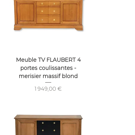
Meuble TV FLAUBERT 4
portes coulissantes -
merisier massif blond
Prix
1 949,00 €