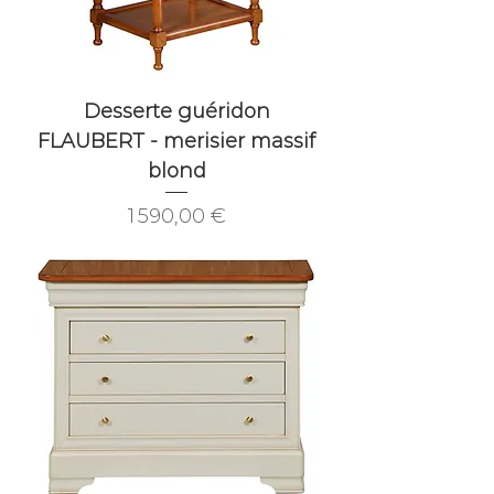
Desserte guéridon
FLAUBERT - merisier massif
blond
Prix
1 590,00 €