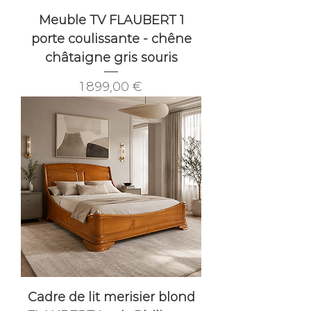
Meuble TV FLAUBERT 1
porte coulissante - chêne
châtaigne gris souris
Prix
1 899,00 €
Cadre de lit merisier blond