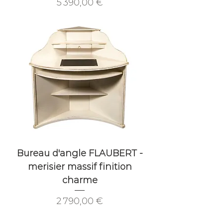
Prix
5 390,00 €
Bureau d'angle FLAUBERT -
merisier massif finition
charme
Prix
2 790,00 €