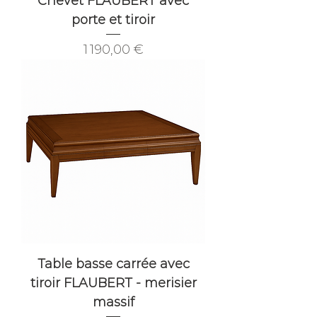
Chevet FLAUBERT avec
porte et tiroir
Prix
1 190,00 €
Table basse carrée avec
tiroir FLAUBERT - merisier
massif