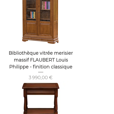
Bibliothèque vitrée merisier
massif FLAUBERT Louis
Philippe - finition classique
Prix
3 990,00 €