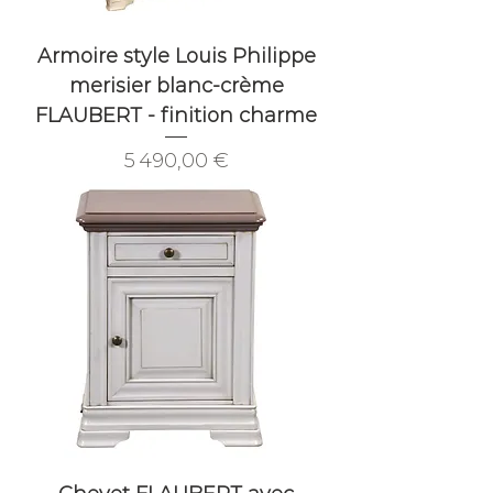
Armoire style Louis Philippe
merisier blanc-crème
FLAUBERT - finition charme
Prix
5 490,00 €