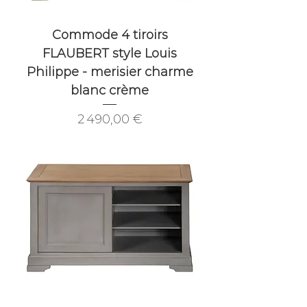
Commode 4 tiroirs
FLAUBERT style Louis
Philippe - merisier charme
blanc crème
Prix
2 490,00 €