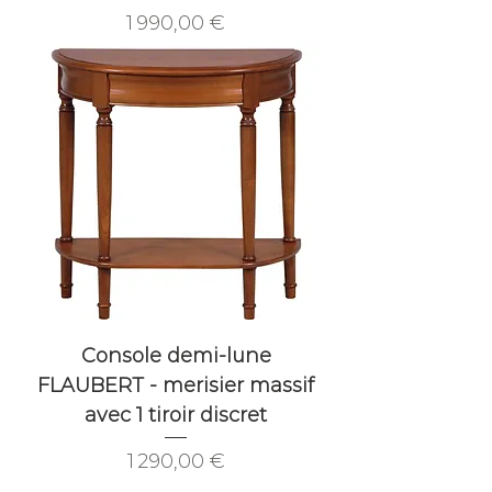
Prix
1 990,00 €
Console demi-lune
FLAUBERT - merisier massif
avec 1 tiroir discret
Prix
1 290,00 €