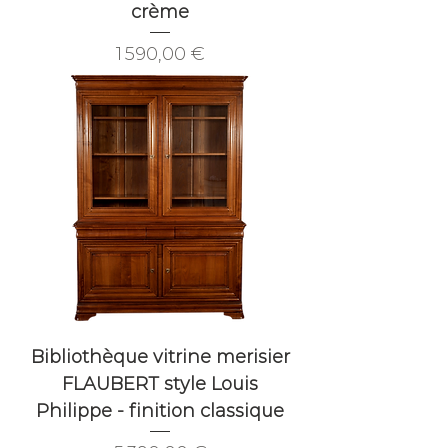
crème
Prix
1 590,00 €
Bibliothèque vitrine merisier
FLAUBERT style Louis
Philippe - finition classique