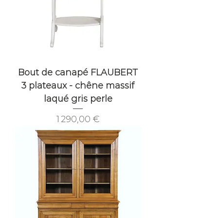
Bout de canapé FLAUBERT
3 plateaux - chêne massif
laqué gris perle
Prix
1 290,00 €