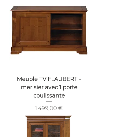
Meuble TV FLAUBERT -
merisier avec 1 porte
coulissante
Prix
1 499,00 €