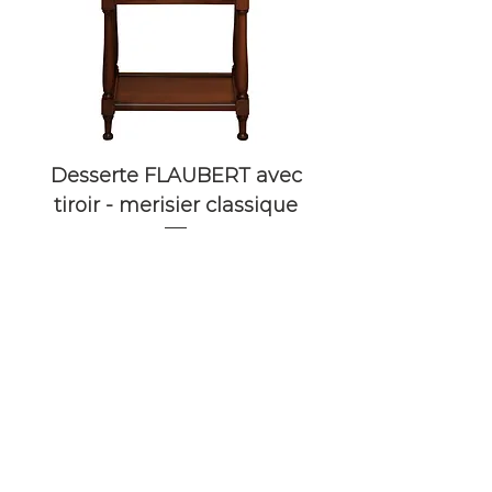
Desserte FLAUBERT avec
tiroir - merisier classique
Prix
1 590,00 €