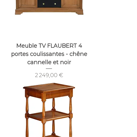
Meuble TV FLAUBERT 4
portes coulissantes - chêne
cannelle et noir
Prix
2 249,00 €