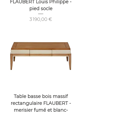
FLAUBERT Louis Philippe -
pied socle
Prix
3 190,00 €
Table basse bois massif
rectangulaire FLAUBERT -
merisier fumé et blanc-