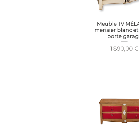
Meuble TV MÉLA
merisier blanc et 
porte garag
Prix
1 890,00 €