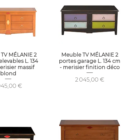
 TV MÉLANIE 2
Meuble TV MÉLANIE 2
elevables L. 134
portes garage L. 134 cm
erisier massif
- merisier finition déco
blond
Prix
2 045,00 €
ix
945,00 €