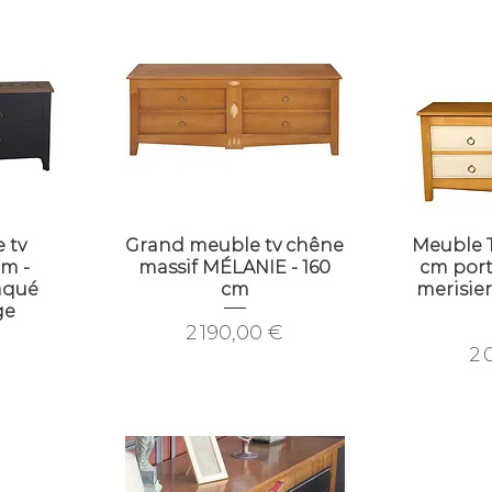
 tv
Grand meuble tv chêne
Meuble 
m -
massif MÉLANIE - 160
cm port
aqué
cm
merisie
ge
Prix
2 190,00 €
Pr
€
2 