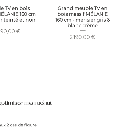
e TV en bois
Grand meuble TV en
MÉLANIE 160 cm
bois massif MÉLANIE
r teinté et noir
160 cm - merisier gris &
blanc crème
ix
190,00 €
Prix
2 190,00 €
 optimiser mon achat
x 2 cas de figure: