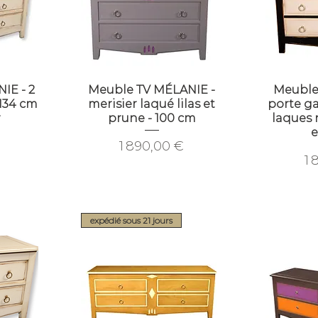
IE - 2
Meuble TV MÉLANIE -
Meuble
 134 cm
merisier laqué lilas et
porte ga
r
prune - 100 cm
laques 
e
Prix
€
1 890,00 €
Pr
1 
expédié sous 21 jours