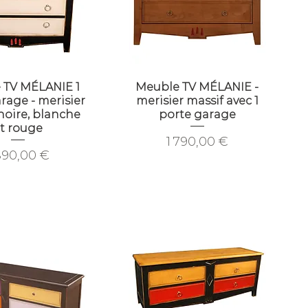
 TV MÉLANIE 1
Meuble TV MÉLANIE -
rage - merisier
merisier massif avec 1
noire, blanche
porte garage
t rouge
Prix
1 790,00 €
ix
890,00 €