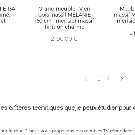
IE 134
Grand meuble TV en
Meubl
umé,
bois massif MÉLANIE
massif 
 et
160 cm - merisier massif
- merisie
finition charme
Pr
2 
Prix
€
2 190,00 €
1
2
les critères techniques que je peux étudier pour
 sur le mur ? nous vous proposons des meubles TV répondant au