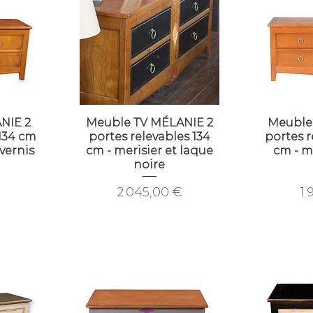
NIE 2
Meuble TV MÉLANIE 2
Meuble
 134 cm
portes relevables 134
portes r
 vernis
cm - merisier et laque
cm - m
noire
Prix
Pr
2 045,00 €
1 