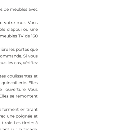
pes de meubles avec
de votre mur. Vous
le d'appui
ou une
meubles TV de 160
ière les portes que
élécommande. Si vous
s les cas, vérifiez
tes coulissantes
et
uincaillerie. Elles
e l'ouverture. Vous
 Elles se remontent
se ferment en tirant
vec une poignée et
roir. Les tiroirs à
yant sur la façade.