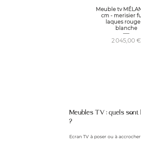
Meuble tv MÉLAN
cm - merisier f
laques rouge
blanche
Prix
2 045,00 
Meubles TV : quels sont 
?
Ecran TV à poser ou à accrocher