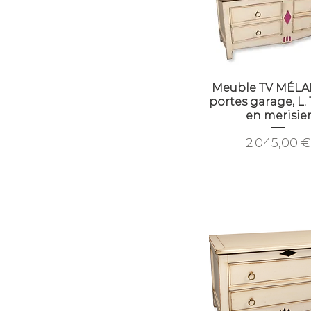
Meuble TV MÉLAN
portes garage, L.
en merisie
Prix
2 045,00 