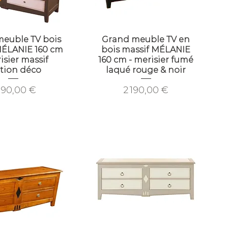
euble TV bois
Grand meuble TV en
MÉLANIE 160 cm
bois massif MÉLANIE
isier massif
160 cm - merisier fumé
ition déco
laqué rouge & noir
ix
Prix
190,00 €
2 190,00 €