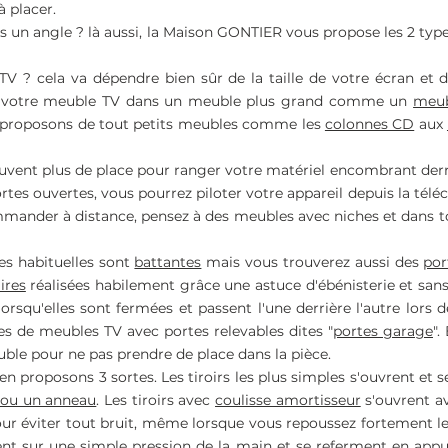
 placer.
s un angle ? là aussi, la Maison GONTIER vous propose les 2 ty
V ? cela va dépendre bien sûr de la taille de votre écran et 
er votre meuble TV dans un meuble plus grand comme un
meub
 proposons de tout petits meubles comme les
colonnes CD
aux
ouvent plus de place pour ranger votre matériel encombrant derr
 portes ouvertes, vous pourrez piloter votre appareil depuis la t
mander à distance, pensez à des meubles avec niches et dans tou
es habituelles sont
battantes
mais vous trouverez aussi des
por
ires
réalisées habilement grâce une astuce d'ébénisterie et sans q
rsqu'elles sont fermées et passent l'une derrière l'autre lors d
s de meubles TV avec portes relevables dites "
portes garage
".
euble pour ne pas prendre de place dans la pièce.
s en proposons 3 sortes. Les tiroirs les plus simples s'ouvrent et 
 ou un anneau
. Les tiroirs avec
coulisse amortisseur
s'ouvrent a
 éviter tout bruit, même lorsque vous repoussez fortement le ti
ent sur une simple pression de la main et se referment en appu