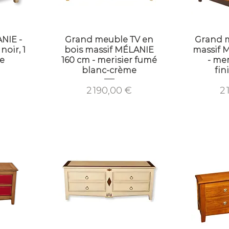
NIE -
Grand meuble TV en
Grand m
noir, 1
bois massif MÉLANIE
massif 
e
160 cm - merisier fumé
- mer
blanc-crème
fin
Prix
Pr
2 190,00 €
2 