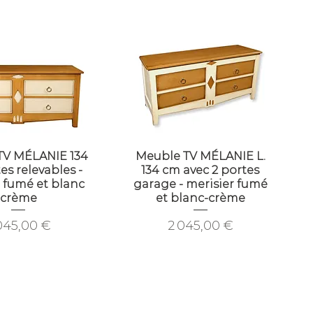
TV MÉLANIE 134
Meuble TV MÉLANIE L.
es relevables -
134 cm avec 2 portes
r fumé et blanc
garage - merisier fumé
crème
et blanc-crème
ix
Prix
045,00 €
2 045,00 €