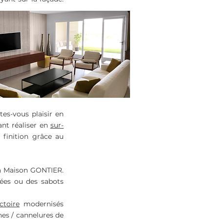
tes-vous plaisir en
ant réaliser en
sur-
 finition grâce au
 la Maison GONTIER.
bées ou des sabots
ctoire
modernisés
hes / cannelures de