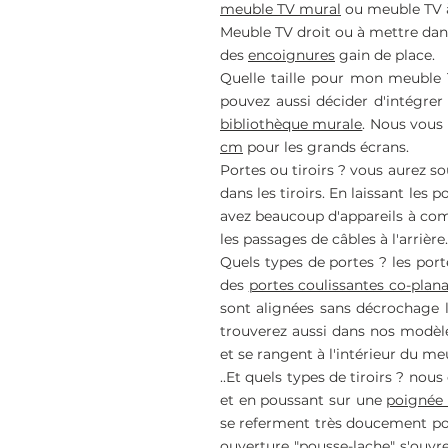
meuble TV mural
ou meuble TV à
Meuble TV droit ou à mettre dan
des
encoignures
gain de place.
Quelle taille pour mon meuble T
pouvez aussi décider d'intégr
bibliothèque murale
. Nous vous
cm
pour les grands écrans.
Portes ou tiroirs ? vous aurez s
dans les tiroirs. En laissant les
avez beaucoup d'appareils à com
les passages de câbles à l'arrière.
Quels types de portes ? les port
des
portes coulissantes co-plana
sont alignées sans décrochage lo
trouverez aussi dans nos modèle
et se rangent à l'intérieur du m
..Et quels types de tiroirs ? nou
et en poussant sur une
poignée
se referment très doucement pour
ouverture "pousse-lache" s'ouvr