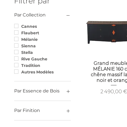
Filtrer par
Par Collection
Cannes
Flaubert
Mélanie
Sienna
Stella
Rive Gauche
Grand meuble
Tradition
MÉLANIE 160 c
Autres Modèles
chêne massif l
noir et oran
Par Essence de Bois
Prix
2 490,00 
Chêne
Merisier
Par Finition
Noyer
Actuelle (finition)