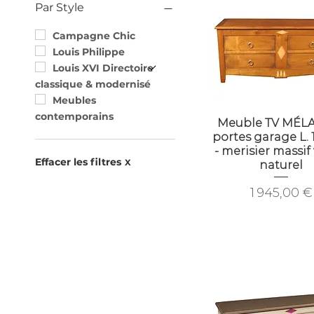
Charme (finition)
Par Style
Classique - teinte bois
(finition)
Campagne Chic
Couleurs Déco (finition)
Louis Philippe
Louis XVI Directoire
classique & modernisé
Meubles
contemporains
Meuble TV MÉLA
portes garage L.
- merisier massif
Effacer les filtres
X
naturel
Prix
1 945,00 €