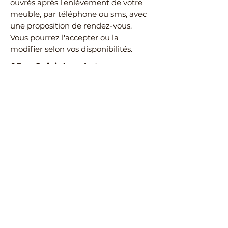
ouvrés après l'enlèvement de votre
meuble, par téléphone ou sms, avec
une proposition de rendez-vous.
Vous pourrez l'accepter ou la
modifier selon vos disponibilités.
05
—
Suivi dans le temps
Pendant la fabrication de votre
meuble, durant la garantie de 3 ans
puis pendant la durée de vie de votre
meuble, nous restons
personnellement disponibles dans un
contact direct, simple et humain.
Découvrez d’autres
meubles de même
qualité