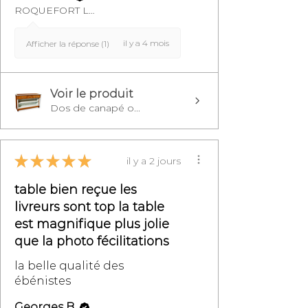
ROQUEFORT LES PINS, FR-PAC
il y a 4 mois
Afficher la réponse (1)
Voir le produit
Dos de canapé o...
★
★
★
★
★
il y a 2 jours
table bien reçue les
livreurs sont top la table
est magnifique plus jolie
que la photo fécilitations
la belle qualité des
ébénistes
Georges B.