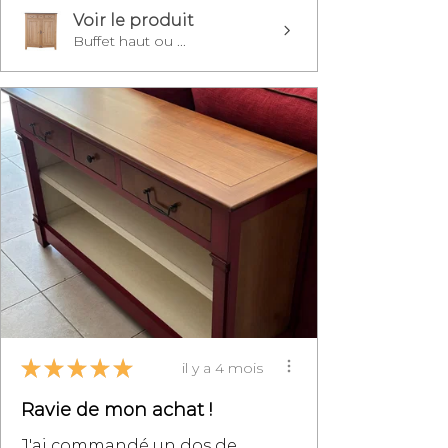
Voir le produit
Buffet haut ou ...
★
★
★
★
★
il y a 4 mois
Ravie de mon achat !
J'ai commandé un dos de