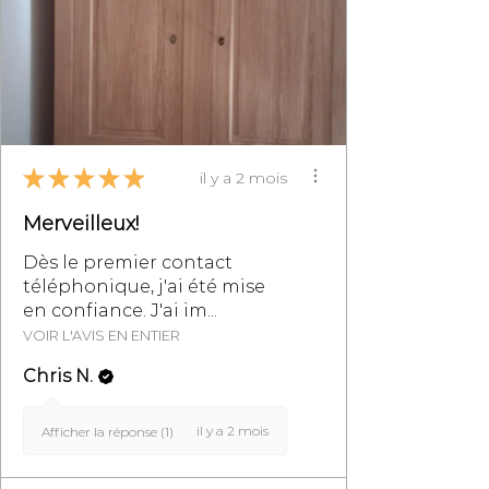
particulièrement au §8.
★
★
★
★
★
il y a 2 mois
Merveilleux!
Dès le premier contact
téléphonique, j'ai été mise
en confiance. J'ai im...
VOIR L'AVIS EN ENTIER
Chris N.
il y a 2 mois
Afficher la réponse (1)