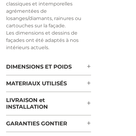
classiques et intemporelles
agrémentées de
losanges/diamants, rainures ou
cartouches sur la façade.
Les dimensions et dessins de
façades ont été adaptés à nos
intérieurs actuels.
DIMENSIONS ET POIDS
Longueur : 120 cm
MATERIAUX UTILISÉS
Profondeur: 80 cm
Hauteur : 42 cm
chêne massif de France
LIVRAISON et
Poids: 27 kg
Le bois provient de forêts
INSTALLATION
françaises gérées durablement et
certifiées PEFC.
Ce meuble est "prêt à partir". Il sera
GARANTIES GONTIER
Nos meubles sont aussi
expédié sous 10 jours ouvrés max.
disponibles en merisier massif.
La livraison et l'installation sont
Une garantie de 5 ans est valable