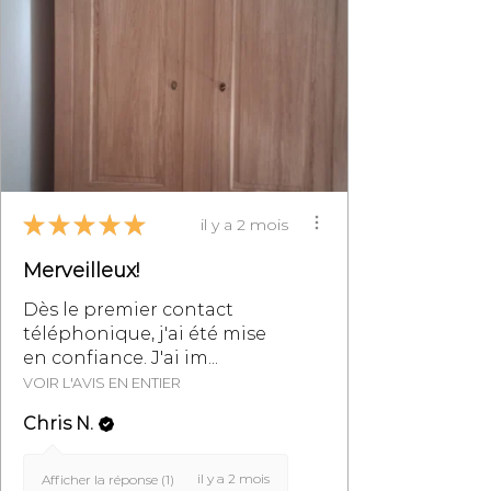
ou par mail à
info@monpetitmeublefrancais.co
m.
​Pour plus d'informations sur les
retours de meubles, se reporter à
la section des Conditions
Générales de Vente,
particulièrement au §8.
★
★
★
★
★
il y a 2 mois
Merveilleux!
Dès le premier contact
téléphonique, j'ai été mise
en confiance. J'ai im...
VOIR L'AVIS EN ENTIER
Chris N.
il y a 2 mois
Afficher la réponse (1)