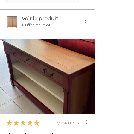
Voir le produit
Buffet haut ou ...
★
★
★
★
★
il y a 4 mois