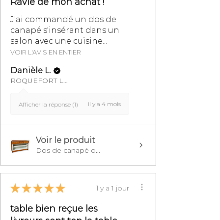
Ravie de mon achat !
J'ai commandé un dos de
canapé s'insérant dans un
salon avec une cuisine...
VOIR L'AVIS EN ENTIER
Danièle L.
ROQUEFORT LES PINS, FR-PAC
il y a 4 mois
Afficher la réponse (1)
Voir le produit
Dos de canapé o...
★
★
★
★
★
il y a 1 jour
table bien reçue les