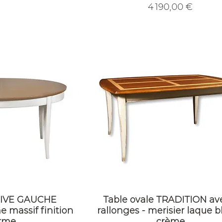
Prix
4 190,00 €
 RIVE GAUCHE
Table ovale TRADITION av
e massif finition
rallonges - merisier laque b
rme
crème