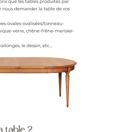
ix que les tables produites par
sez nous demander la table de vos
rées-ovales-ovalisées/tonneau-
mique-verre, chêne-frêne-merisier-
longes, le dessin, etc...
 table ?