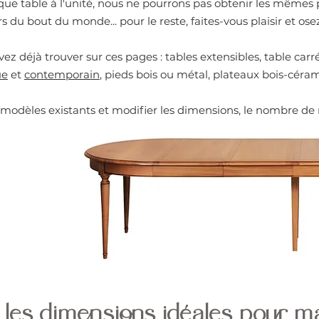
 table à l'unité, nous ne pourrons pas obtenir les mêmes pr
 du bout du monde... pour le reste, faites-vous plaisir et o
vez déjà trouver sur ces pages : tables extensibles, table car
ue
et
contemporain
, pieds bois ou métal, plateaux bois-céra
modèles existants et modifier les dimensions, le nombre de ral
les dimensions idéales pour ma