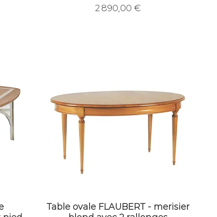
Prix
2 890,00 €
e
Table ovale FLAUBERT - merisier