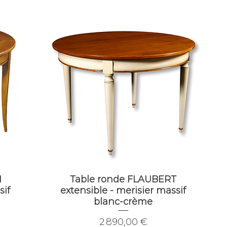
N
Table ronde FLAUBERT
sif
extensible - merisier massif
blanc-crème
Prix
2 890,00 €