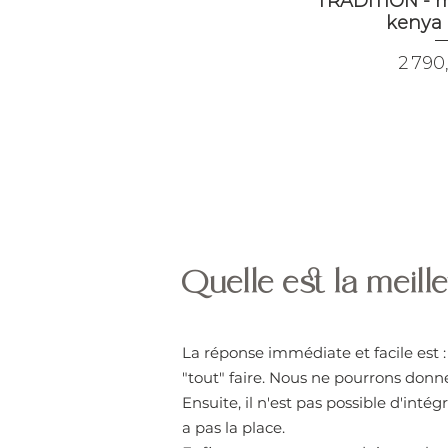
TRADITION - m
kenya 
Prix
2 790
Quelle est la meill
La réponse immédiate et facile est : 
"tout" faire. Nous ne pourrons donn
Ensuite, il n'est pas possible d'int
a pas la place.