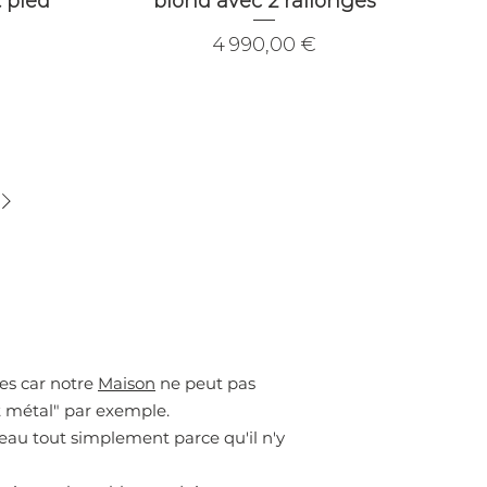
 pied
blond avec 2 rallonges
Prix
4 990,00 €
ves car notre
Maison
ne peut pas
t métal" par exemple.
ateau tout simplement parce qu'il n'y