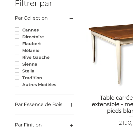
Filtrer par
Par Collection
Cannes
Directoire
Flaubert
Mélanie
Rive Gauche
Sienna
Stella
Tradition
Autres Modèles
Table carré
extensible - me
Par Essence de Bois
pieds bl
Chêne
Prix
2 190
Merisier
Par Finition