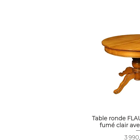
Table ronde FLA
fumé clair ave
Prix
3 990