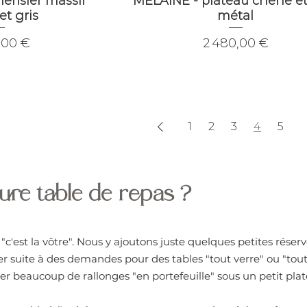
erisier massif
MELAINE - plateau chêne et
et gris
métal
Prix
,00 €
2 480,00 €
1
2
3
4
5
eure table de repas ?
"c'est la vôtre". Nous y ajoutons juste quelques petites réser
er suite à des demandes pour des tables "tout verre" ou "tou
égrer beaucoup de rallonges "en portefeuille" sous un petit pl