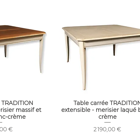
e TRADITION
Table carrée TRADITIO
risier massif et
extensible - merisier laqué 
anc-crème
crème
Prix
,00 €
2 190,00 €