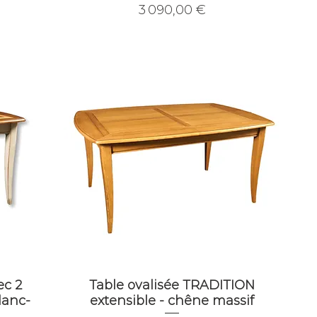
Prix
3 090,00 €
ec 2
Table ovalisée TRADITION
lanc-
extensible - chêne massif