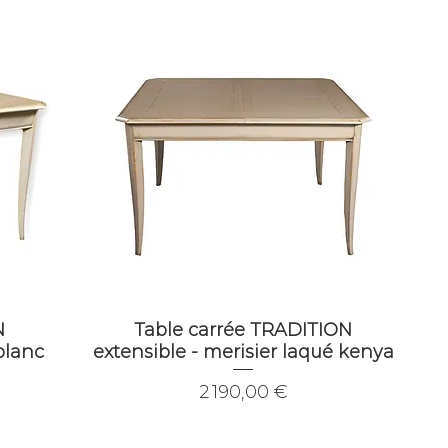
N
Table carrée TRADITION
blanc
extensible - merisier laqué kenya
Prix
2 190,00 €