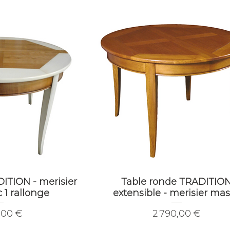
ITION - merisier
Table ronde TRADITIO
 1 rallonge
extensible - merisier mas
Prix
,00 €
2 790,00 €