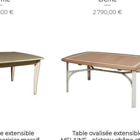
Prix
,00 €
2 790,00 €
ée extensible
Table ovalisée extensibl