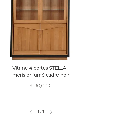
Vitrine 4 portes STELLA -
merisier fumé cadre noir
Prix
3 190,00 €
1
/
1