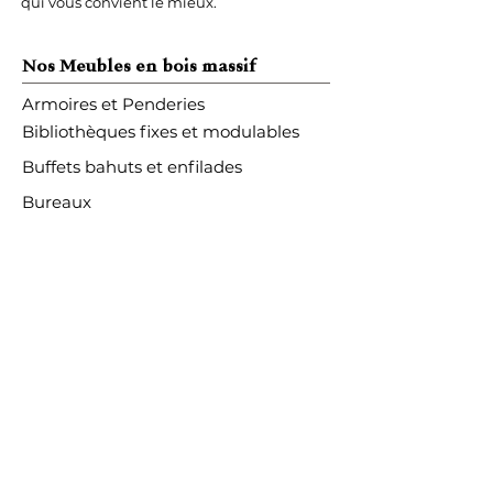
qui vous convient le mieux.
Nos Meubles en bois massif
Armoires et Penderies
Bibliothèques fixes et modulables
Buffets bahuts et enfilades
Bureaux
Commodes & Chiffonniers
Lits et têtes de lit
Meubles TV
Petits Meubles
Tables
Vitrines
Pièces
Chambre