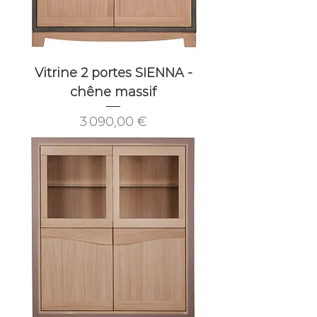
Vitrine 2 portes SIENNA -
chêne massif
Prix
3 090,00 €