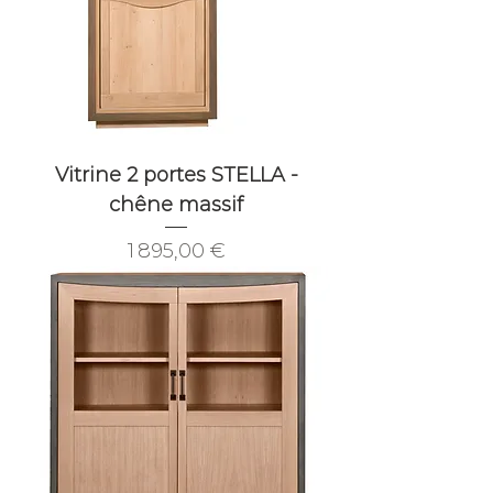
Vitrine 2 portes STELLA -
chêne massif
Prix
1 895,00 €