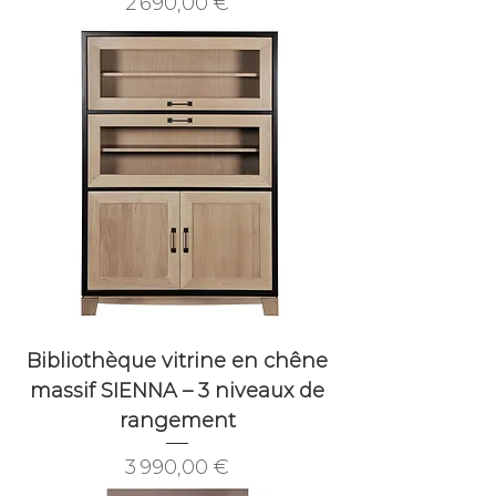
Prix
2 690,00 €
Bibliothèque vitrine en chêne
massif SIENNA – 3 niveaux de
rangement
Prix
3 990,00 €