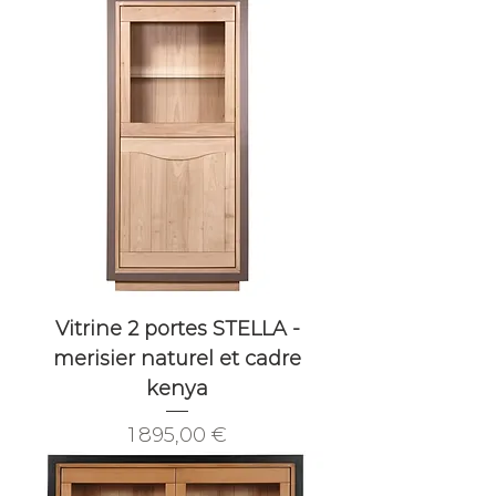
Vitrine 2 portes STELLA -
merisier naturel et cadre
kenya
Prix
1 895,00 €