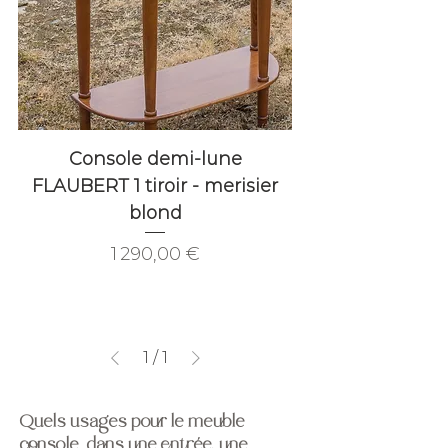
Console demi-lune
FLAUBERT 1 tiroir - merisier
blond
Prix
1 290,00 €
1
/
1
Quels usages pour le meuble
console dans une entrée, une