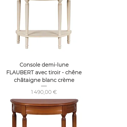
Console demi-lune
FLAUBERT avec tiroir - chêne
châtaigne blanc crème
Prix
1 490,00 €