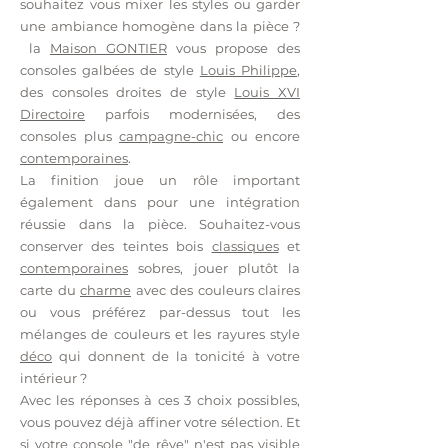
souhaitez vous mixer les styles ou garder
une ambiance homogène dans la pièce ?
la
Maison GONTIER
vous propose des
consoles galbées de style
Louis Philippe
,
des consoles droites de style
Louis XVI
Directoire
parfois modernisées, des
consoles plus
campagne-chic
ou encore
contemporaines
.
La finition joue un rôle important
également dans pour une intégration
réussie dans la pièce. Souhaitez-vous
conserver des teintes bois
classiques
et
contemporaines
sobres, jouer plutôt la
carte du
charme
avec des couleurs claires
ou vous préférez par-dessus tout les
mélanges de couleurs et les rayures style
déco
qui donnent de la tonicité à votre
intérieur ?
Avec les réponses à ces 3 choix possibles,
vous pouvez déjà affiner votre sélection. Et
si votre console "de rêve" n'est pas visible