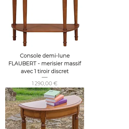
Console demi-lune
FLAUBERT - merisier massif
avec 1 tiroir discret
Prix
1 290,00 €