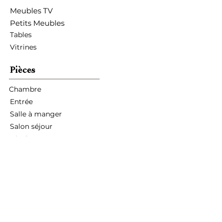
Meubles TV
Petits Meubles
Tables
Vitrines
Pièces
Chambre
Entrée
Salle à manger
Salon séjour
Hôtel restaurant
Mon compte
Mes commandes
Mes informations personnelles
Liste d'envies