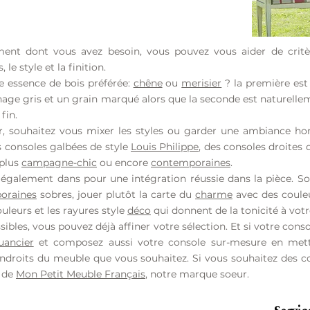
ment dont vous avez besoin, vous pouvez vous aider de crit
le style et la finition.
e essence de bois préférée:
chêne
ou
merisier
? la première est
inage gris et un grain marqué alors que la seconde est naturell
fin.
eur, souhaitez vous mixer les styles ou garder une ambiance 
 consoles galbées de style
Louis Philippe
, des consoles droites 
 plus
campagne-chic
ou encore
contemporaines
.
t également dans pour une intégration réussie dans la pièce. S
oraines
sobres, jouer plutôt la carte du
charme
avec des couleu
uleurs et les rayures style
déco
qui donnent de la tonicité à votr
ibles, vous pouvez déjà affiner votre sélection. Et si votre consol
uancier
et composez aussi votre console sur-mesure en metta
ndroits du meuble que vous souhaitez. Si vous souhaitez des co
e de
Mon Petit Meuble Français
, notre marque soeur.