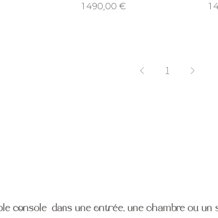
Prix
Pr
1 490,00 €
1 
1
le console dans une entrée, une chambre ou un 