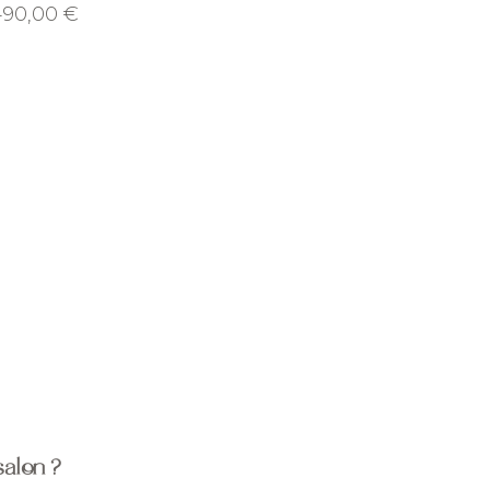
ix
490,00 €
salon ?