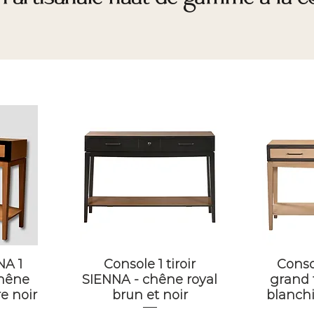
NA 1
Console 1 tiroir
Conso
chêne
SIENNA - chêne royal
grand t
e noir
brun et noir
blanchi