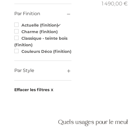
Prix
1 490,00 €
Chêne
Merisier
Par Finition
Actuelle (finition)
Charme (finition)
Classique - teinte bois
(finition)
Couleurs Déco (finition)
Par Style
Campagne Chic
Louis XVI Directoire
Effacer les filtres
X
classique & modernisé
Louis Philippe
Meubles
contemporains
Quels usages pour le meub