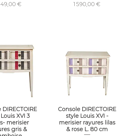
ix
Prix
349,00 €
1 590,00 €
e DIRECTOIRE
Console DIRECTOIRE
 Louis XVI 3
style Louis XVI -
rs- merisier
merisier rayures lilas
res gris &
& rose L. 80 cm
ramboise