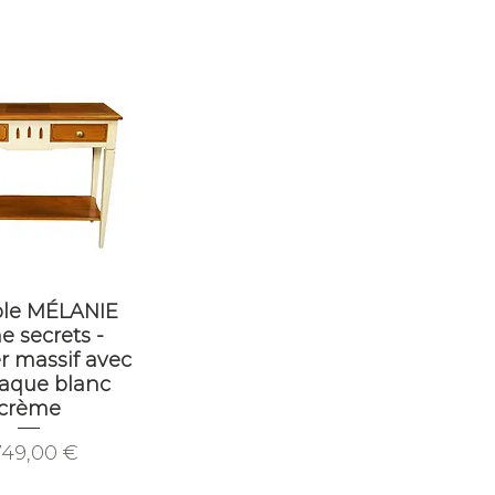
le MÉLANIE
e secrets -
r massif avec
laque blanc
crème
ix
749,00 €