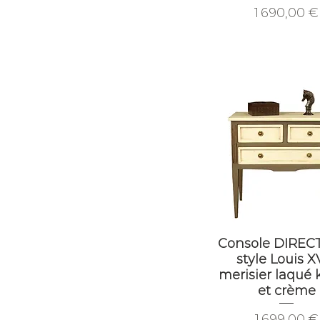
Prix
1 690,00 €
Console DIREC
style Louis XV
merisier laqué
et crème
Prix
1 699,00 €