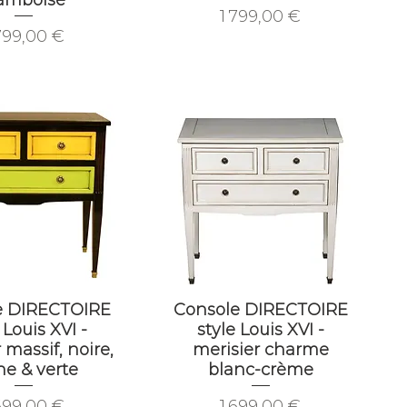
Prix
1 799,00 €
ix
799,00 €
e DIRECTOIRE
Console DIRECTOIRE
 Louis XVI -
style Louis XVI -
 massif, noire,
merisier charme
ne & verte
blanc-crème
ix
Prix
699,00 €
1 699,00 €