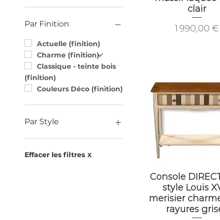
clair
Chêne
Merisier
Par Finition
Prix
1 990,00 €
Actuelle (finition)
Charme (finition)
Classique - teinte bois
(finition)
Couleurs Déco (finition)
Par Style
Campagne Chic
Louis XVI Directoire
Effacer les filtres
X
classique & modernisé
Louis Philippe
Console DIREC
style Louis XV
Meubles
merisier charm
contemporains
rayures gris