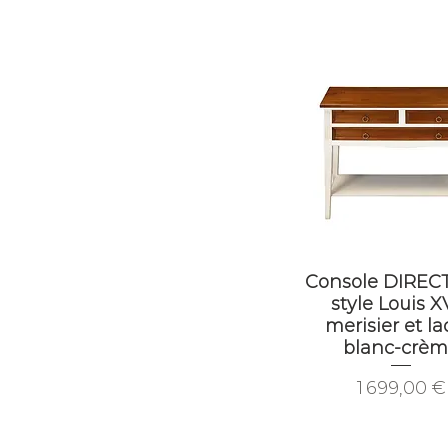
Console DIREC
style Louis XV
merisier et l
blanc-crè
Prix
1 699,00 €