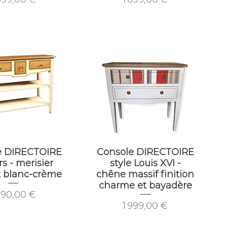
e DIRECTOIRE
Console DIRECTOIRE
irs - merisier
style Louis XVI -
t blanc-crème
chêne massif finition
charme et bayadère
ix
590,00 €
Prix
1 999,00 €