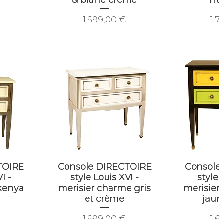
Prix
Pr
1 699,00 €
1 
TOIRE
Console DIRECTOIRE
Consol
I -
style Louis XVI -
style
 kenya
merisier charme gris
merisier
et crème
jau
Prix
Pr
1 699,00 €
1 