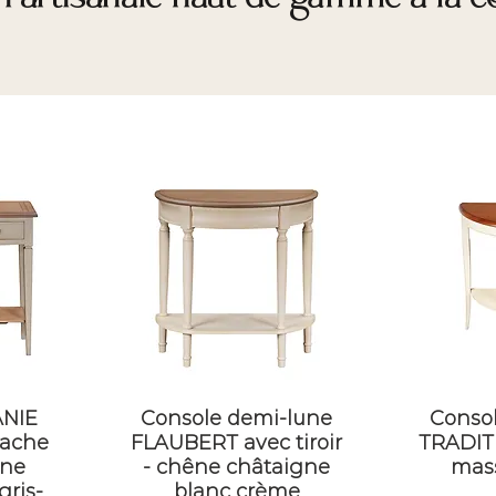
ANIE
Console demi-lune
Conso
 cache
FLAUBERT avec tiroir
TRADITI
êne
- chêne châtaigne
mas
gris-
blanc crème