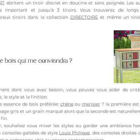
RT
abritent un tiroir discret en doucine et sans poignée. Les a
important et jusqu'à 3 tiroirs. Vous trouverez de longs t
reux tiroirs dans la collection
DIRECTOIRE
et même un tiroir
e bois qui me conviendra ?
ment dont vous avez besoin, vous pouvez vous aider de crit
le style et la finition.
e essence de bois préférée:
chêne
ou
merisier
? la première est
inage gris et un grain marqué alors que la seconde est naturell
fin.
eur, souhaitez vous mixer les styles ou garder une ambiance 
 consoles galbées de style
Louis Philippe
, des consoles droites 
 plus
campagne-chic
ou encore
contemporaines
.