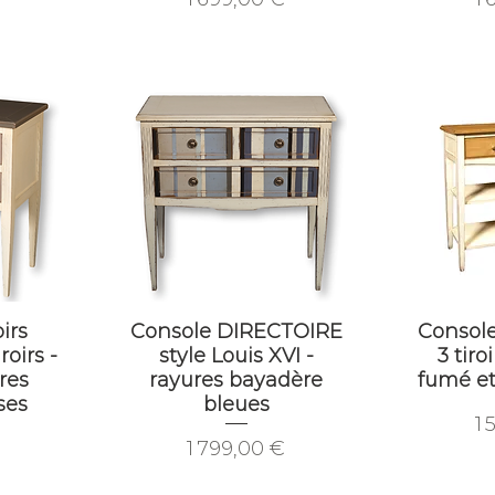
irs
Console DIRECTOIRE
Consol
oirs -
style Louis XVI -
3 tiro
res
rayures bayadère
fumé e
ses
bleues
Pr
1 
Prix
1 799,00 €