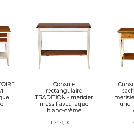
TOIRE
Console
Conso
I -
rectangulaire
cach
aque
TRADITION - merisier
merisie
me
massif avec laque
une 
blanc-crème
Prix
Pr
1 349,00 €
1 