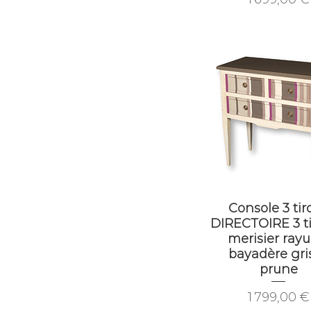
Console 3 tiro
DIRECTOIRE 3 tir
merisier rayu
bayadère gri
prune
Prix
1 799,00 €