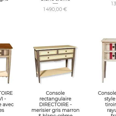
Pr
1 
Prix
1 490,00 €
TOIRE
Console
Consol
I -
rectangulaire
style
e avec
DIRECTOIRE -
tiroi
es
merisier gris marron
rayu
& blanc-crème
f