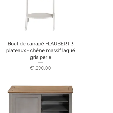
Bout de canapé FLAUBERT 3
plateaux - chêne massif laqué
gris perle
Price
€1,290.00