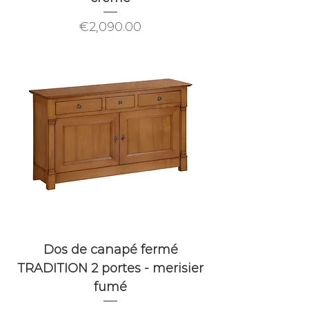
Price
€2,090.00
Dos de canapé fermé
TRADITION 2 portes - merisier
fumé