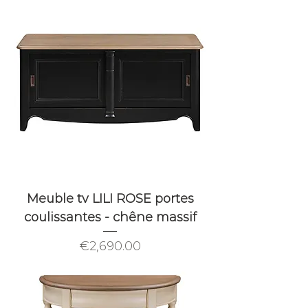
Meuble tv LILI ROSE portes
coulissantes - chêne massif
Price
€2,690.00