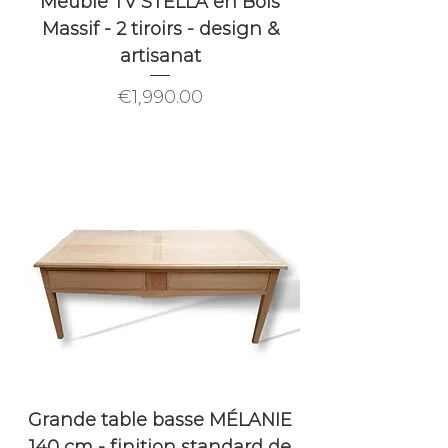
Meuble TV STELLA en Bois
Massif - 2 tiroirs - design &
artisanat
Price
€1,990.00
Grande table basse MÉLANIE
140 cm - finition standard de