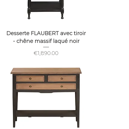
Desserte FLAUBERT avec tiroir
- chêne massif laqué noir
Price
€1,890.00