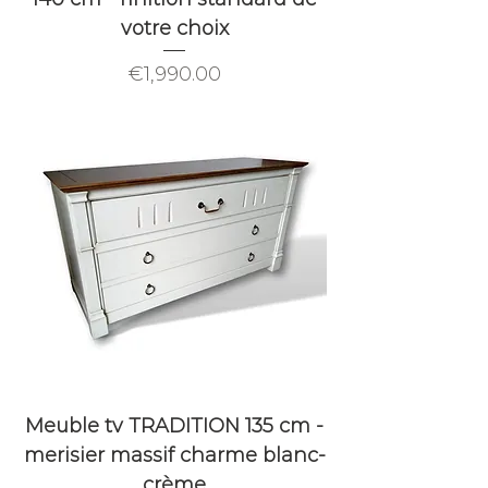
votre choix
Price
€1,990.00
Meuble tv TRADITION 135 cm -
merisier massif charme blanc-
crème