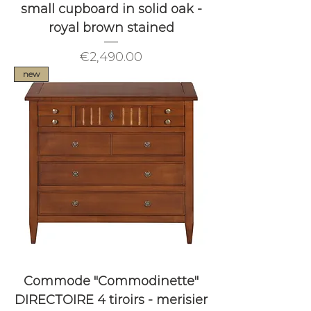
small cupboard in solid oak -
royal brown stained
Price
€2,490.00
new
Commode "Commodinette"
DIRECTOIRE 4 tiroirs - merisier