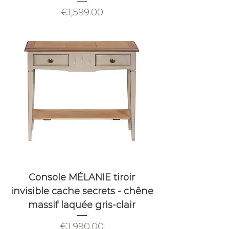
Price
€1,599.00
Console MÉLANIE tiroir
invisible cache secrets - chêne
massif laquée gris-clair
Price
€1,990.00