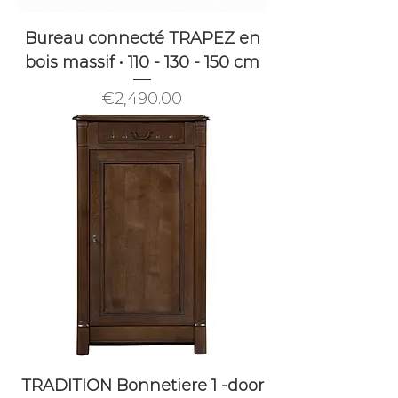
Bureau connecté TRAPEZ en
bois massif • 110 - 130 - 150 cm
Price
€2,490.00
TRADITION Bonnetiere 1 -door