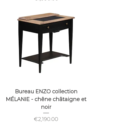
Bureau ENZO collection
MÉLANIE - chêne châtaigne et
noir
Price
€2,190.00