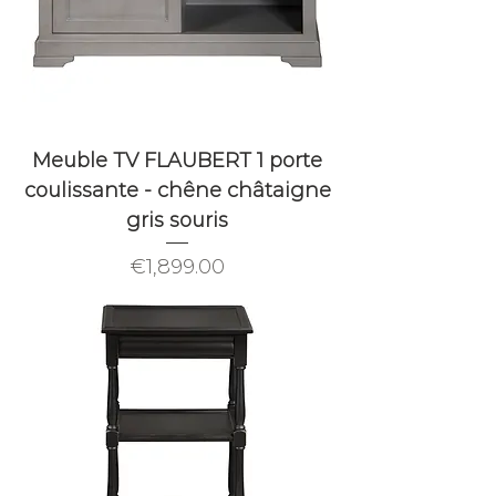
Meuble TV FLAUBERT 1 porte
coulissante - chêne châtaigne
gris souris
Price
€1,899.00