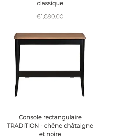
classique
Price
€1,890.00
Console rectangulaire
TRADITION - chêne châtaigne
et noire