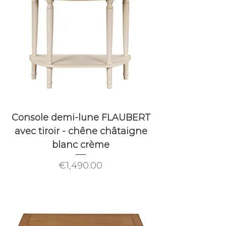
Console demi-lune FLAUBERT
avec tiroir - chêne châtaigne
blanc crème
Price
€1,490.00