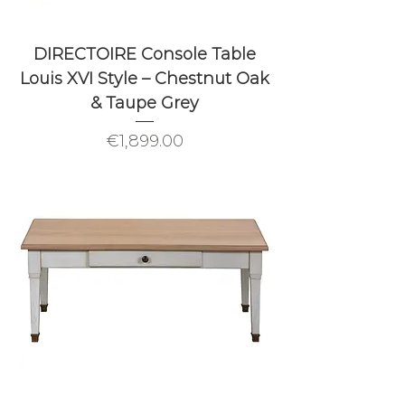
DIRECTOIRE Console Table
Louis XVI Style – Chestnut Oak
& Taupe Grey
Price
€1,899.00