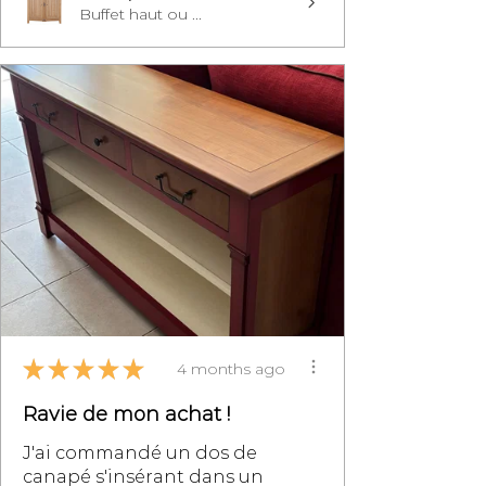
Buffet haut ou ...
★
★
★
★
★
4 months ago
Ravie de mon achat !
J'ai commandé un dos de
canapé s'insérant dans un