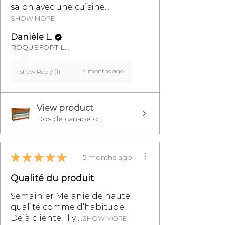
salon avec une cuisine...
SHOW MORE
Danièle L.
ROQUEFORT LES PINS, FR-PAC
4 months ago
Show Reply (1)
View product
Dos de canapé o...
★
★
★
★
★
5 months ago
Qualité du produit
Semainier Melanie de haute
qualité comme d’habitude.
Déjà cliente, il y ...
SHOW MORE