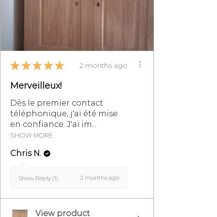
Générales de Vente,
particulièrement au §8.
★
★
★
★
★
2 months ago
Merveilleux!
Dès le premier contact
téléphonique, j'ai été mise
en confiance. J'ai im...
SHOW MORE
Chris N.
2 months ago
Show Reply (1)
View product