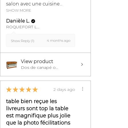
salon avec une cuisine...
SHOW MORE
Danièle L.
ROQUEFORT LES PINS, FR-PAC
4 months ago
Show Reply (1)
View product
Dos de canapé o...
★
★
★
★
★
2 days ago
table bien reçue les
livreurs sont top la table
est magnifique plus jolie
que la photo fécilitations