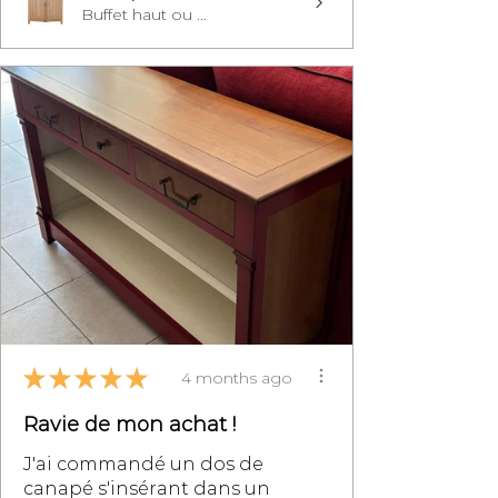
Buffet haut ou ...
★
★
★
★
★
4 months ago
Ravie de mon achat !
J'ai commandé un dos de
canapé s'insérant dans un