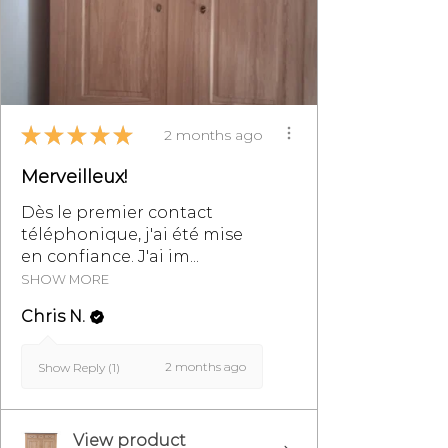
la section des Conditions
Générales de Vente,
particulièrement au §8.
★
★
★
★
★
2 months ago
Merveilleux!
Dès le premier contact
téléphonique, j'ai été mise
en confiance. J'ai im...
SHOW MORE
Chris N.
2 months ago
Show Reply (1)
View product