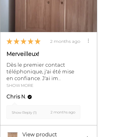
​Pour plus d'informations sur les
retours de meubles, se reporter à
la section des Conditions
Générales de Vente,
particulièrement au §8.
★
★
★
★
★
2 months ago
Merveilleux!
Dès le premier contact
téléphonique, j'ai été mise
en confiance. J'ai im...
SHOW MORE
Chris N.
2 months ago
Show Reply (1)
View product