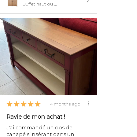
Buffet haut ou ...
★
★
★
★
★
4 months ago
Ravie de mon achat !
J'ai commandé un dos de
canapé s'insérant dans un