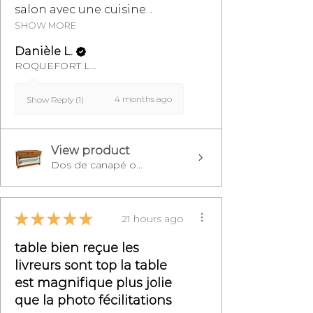
salon avec une cuisine...
SHOW MORE
Danièle L.
ROQUEFORT LES PINS, FR-PAC
4 months ago
Show Reply (1)
View product
Dos de canapé o...
★
★
★
★
★
21 hours ago
table bien reçue les
livreurs sont top la table
est magnifique plus jolie
que la photo fécilitations