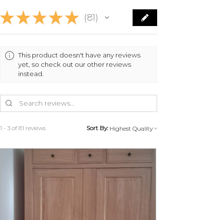
de rétraction
de 14 jours à partir
★
★
★
★
★
de la réception de votre meuble,
81
81
vous pouvez annuler votre
commande. Les frais de retour
sont à la charge du client.
This product doesn't have any reviews
Le remboursement du prix du
yet, so check out our other reviews
instead.
meuble au client aura lieu par
virement sous 7 jours ouvrés avec
déduction des frais de reprise et
sous réserve que le meuble soit
restitué dans son état d'origine.
1 - 3 of 81 reviews
Sort By:
MON PETIT MEUBLE FRANCAIS
organisera le retour avec vous
pour éviter tout problème lors du
transport.
Contactez-nous au 07 83 03 67 15
ou par mail à
info@monpetitmeublefrancais.co
m.