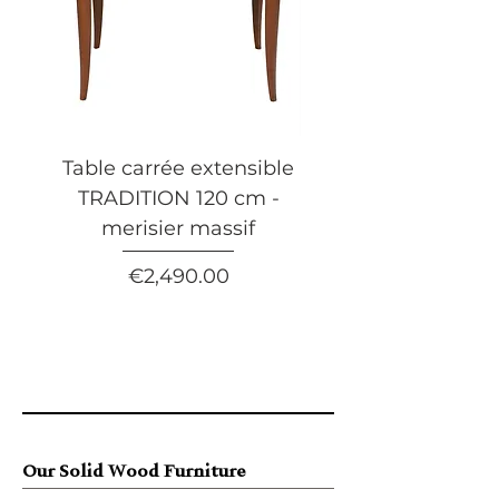
Table carrée extensible
Table basse carrée 
TRADITION 120 cm -
tiroir FLAUBERT 
merisier massif
merisier massif
Price
€2,490.00
Our Solid Wood Furniture