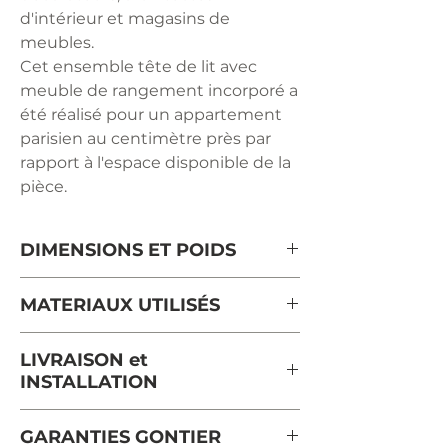
d'intérieur et magasins de
meubles.
Cet ensemble tête de lit avec
meuble de rangement incorporé a
été réalisé pour un appartement
parisien au centimètre près par
rapport à l'espace disponible de la
pièce.
DIMENSIONS ET POIDS
Dimensions de la tête de lit
MATERIAUX UTILISÉS
Longueur : 140 cm
Hauteur : 100 cm
Merisier massif de France
LIVRAISON et
Epaisseur : 9 cm
provenant de forêts gérées
INSTALLATION
durablement et certifiées PEFC
Dimensions du meuble de
Le délai moyen d'expédition pour
rangement :
GARANTIES GONTIER
ce meuble est de 8 semaines.