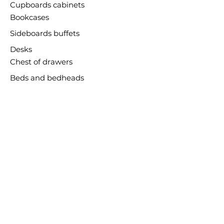
Cupboards cabinets
Bookcases
Sideboards buffets
Desks
Chest of drawers
Beds and bedheads
TV & Hifi cabinets
Small pieces
Dining tables
Display cabinets
By Room
Bedroom
Entrance room
Dining room
Living room
Hotels and restaurants