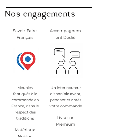
transport.
Contactez-nous au 07 83 03 67 15
Nos engagements
ou par mail à
info@monpetitmeublefrancais.co
m.
Savoir-Faire
Accompagnem
​Pour plus d'informations sur les
Français
ent Dédié
retours de meubles, se reporter à
la section des Conditions
Générales de Vente,
particulièrement au §8.
Meubles
Un interlocuteur
fabriqués à la
disponible avant,
commande en
pendant et après
France, dans le
votre commande
respect des
Livraison
traditions
Premium
Matériaux
Nobles