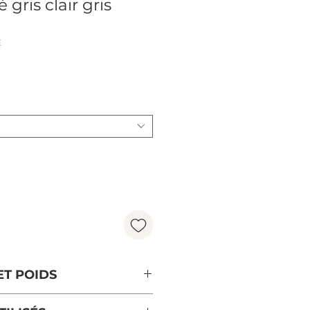
 gris clair gris
E
rice
ET POIDS
m , 168 cm et 188 cm