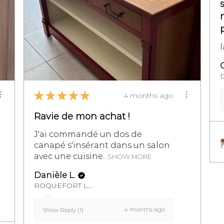
★
★
★
★
★
4 months ago
Ravie de mon achat !
J'ai commandé un dos de
canapé s'insérant dans un salon
avec une cuisine...
SHOW MORE
Danièle L.
ROQUEFORT LES PINS, FR-PAC
4 months ago
Show Reply (1)