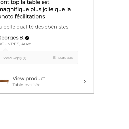
sont top la table est
magnifique plus jolie que la
photo fécilitations
la belle qualité des ébénistes
Georges B.
DOUVRES, Auvergne-Rhône-Alpes
15 hours ago
Show Reply (1)
View product
Table ovalisée ...