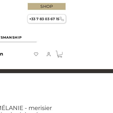
SHOP
+33 7 83 03 67 15
TSMANSHIP
on
 MÉLANIE - merisier