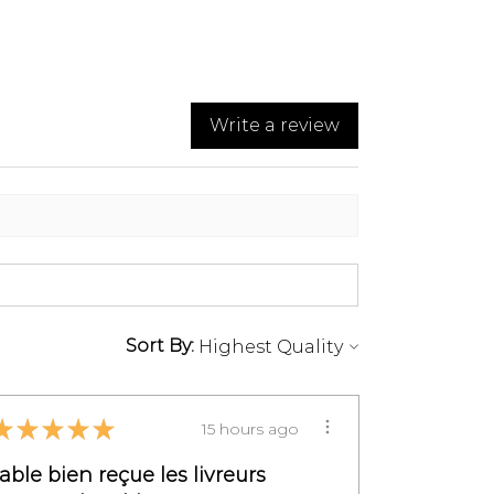
u 07 83 03 67 15 ou par
petitmeublefrancais.com.
rmations sur les retours de
rter à la section des
rales de Vente,
Write a review
 au §8.
Sort By:
★
★
★
★
★
15 hours ago
table bien reçue les livreurs