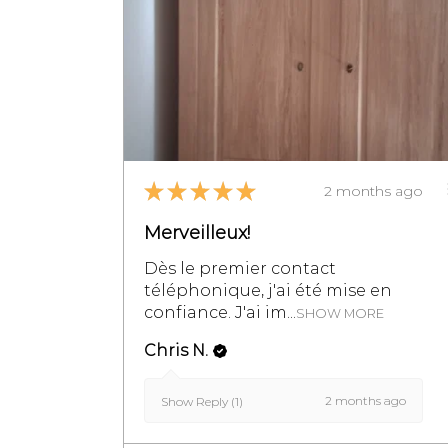
★
★
★
★
★
2 months ago
Merveilleux!
Dès le premier contact
téléphonique, j'ai été mise en
confiance. J'ai im...
SHOW MORE
Chris N.
2 months ago
Show Reply (1)