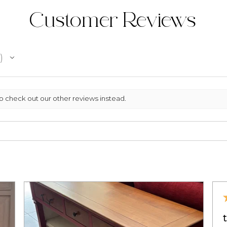
Contactez-nous a
Customer Reviews
mail à info@mon
​Pour plus d'info
meubles, se repo
Conditions Géné
particulièrement
so check out our other reviews instead.