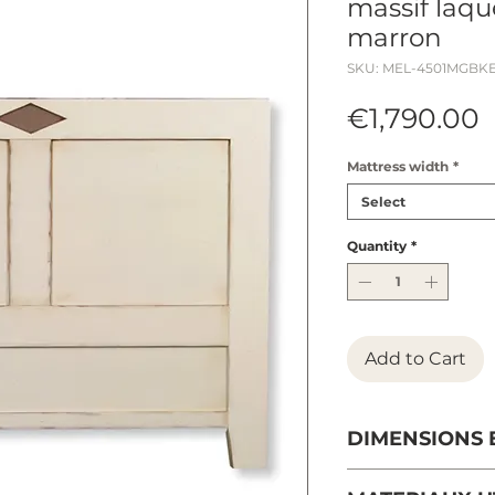
massif laqué
marron
SKU: MEL-4501MGBK
P
€1,790.00
Mattress width
*
Select
Quantity
*
Add to Cart
DIMENSIONS 
Largeurs : 148 c